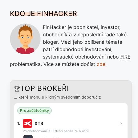
KDO JE FINHACKER
FinHacker je podnikatel, investor,
obchodník a v neposlední řadě také
bloger. Mezi jeho oblíbená témata
patří dlouhodobé investování,
systematické obchodování nebo
FIRE
problematika. Více se můžete dočíst
zde
.
TOP BROKEŘI
🏆
… které mohu s klidným svědomím doporučit:
Pro začátečníky
›
XTB
1.
Při obchodování CFD ztrácí peníze 74 % účtů.