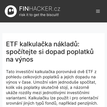
Přeskočit
FIN
HACKER.cz
na
Men
obsah
risk it to get the biscuit!
ETF kalkulačka nákladů:
spočítejte si dopad poplatků
na výnos
Tato investiční kalkulačka porovnává dvě ETF z
pohledu celkových poplatků a jejich dopadu na
výnos v čase. Umožní vám jednoduše spočítat,
kolik vás poplatky skutečně stojí, a názorně
ukáže rozdíly mezi jednotlivými investičními
variantami. Kalkulačku lze použít i pro orientační
srovnání jiných typů fondů, například penzijních.