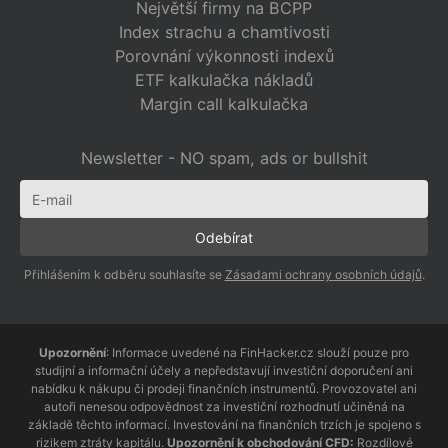
Největší firmy na BCPP
Index strachu a chamtivosti
Porovnání výkonnosti indexů
ETF kalkulačka nákladů
Margin call kalkulačka
Newsletter - NO spam, ads or bullshit
Přihlášením k odběru souhlasíte se
Zásadami ochrany osobních údajů
.
Upozornění
: Informace uvedené na FinHacker.cz slouží pouze pro
studijní a informační účely a nepředstavují investiční doporučení ani
nabídku k nákupu či prodeji finančních instrumentů. Provozovatel ani
autoři nenesou odpovědnost za investiční rozhodnutí učiněná na
základě těchto informací. Investování na finančních trzích je spojeno s
rizikem ztráty kapitálu.
Upozornění k obchodování CFD:
Rozdílové