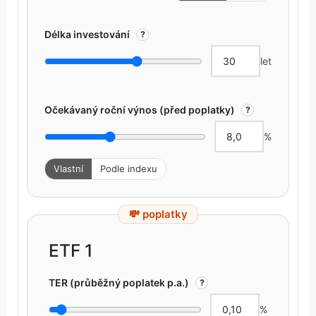
Délka investování
?
let
Očekávaný roční výnos (před poplatky)
?
%
Vlastní
Podle indexu
💸 poplatky
ETF 1
TER (průběžný poplatek p.a.)
?
%