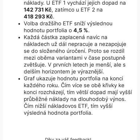
náklady. U
ETF 1
vychází jejich dopad na
142 731 Kč
, zatímco u
ETF 2
na
418 293 Kč
.
Volba dražšího ETF sníží výslednou
hodnotu portfolia o
4,5 %
.
Každá částka zaplacená navíc na
nákladech už dál nepracuje a nezapojuje
se do složeného úročení. Proto se rozdíl
mezi oběma variantami v čase postupně
zvětšuje. V prvních letech je menší, ale s
delším horizontem je výraznější.
Graf ukazuje hodnotu portfolia na konci
každého roku. Čím více se obě křivky ke
konci rozcházejí, tím větší dopad mají vyšší
průběžné náklady na dlouhodobý výnos.
Čím nižší nákladovos ETF, tím vyšší
výsledná hodnota portfolia.
Díky za váš feedback!