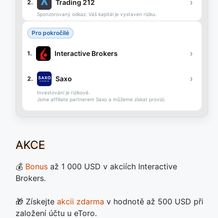
›
Trading 212
2.
Sponzorovaný odkaz. Váš kapitál je vystaven riziku.
Pro pokročilé
›
Interactive Brokers
1.
›
Saxo
2.
Investování je rizikové.
Jsme affiliate partnerem Saxo a můžeme získat provizi.
AKCE
💰
Bonus
až 1 000 USD v akciích Interactive
Brokers.
🎁 Získejte
akcii zdarma
v hodnotě až 500 USD při
založení účtu u eToro.