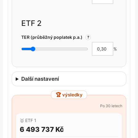
ETF 2
TER (průběžný poplatek p.a.)
?
%
Další nastavení
🏆 výsledky
Po
30
letech
🥇
ETF 1
6 493 737 Kč