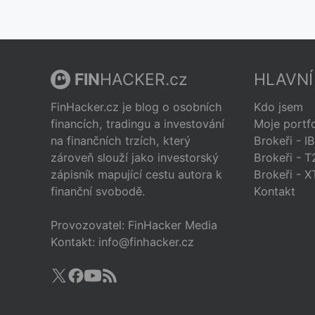
FIN
HACKER.cz
HLAVNÍ
FinHacker.cz je blog o osobních
Kdo jsem
financích, tradingu a investování
Moje portfo
na finančních trzích, který
Brokeři - I
zároveň slouží jako investorský
Brokeři - T
zápisník mapující cestu autora k
Brokeři - 
finanční svobodě.
Kontakt
Provozovatel: FinHacker Media
Kontakt: info@finhacker.cz