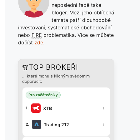
neposlední řadě také
bloger. Mezi jeho oblíbená
témata patří dlouhodobé
investování, systematické obchodování
nebo
FIRE
problematika. Více se můžete
dočíst
zde
.
TOP BROKEŘI
🏆
… které mohu s klidným svědomím
doporučit:
Pro začátečníky
›
XTB
1.
›
Trading 212
2.