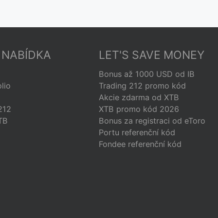
 NABÍDKA
LET'S SAVE MONEY
Bonus až 1000 USD od IB
lio
Trading 212 promo kód
B
Akcie zdarma od XTB
212
XTB promo kód 2026
XTB
Bonus za registraci od eToro
Portu referenční kód
Fondee referenční kód