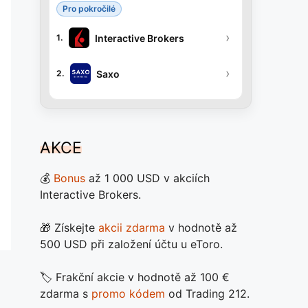
Pro pokročilé
›
Interactive Brokers
1.
›
Saxo
2.
AKCE
💰
Bonus
až 1 000 USD v akciích
Interactive Brokers.
🎁 Získejte
akcii zdarma
v hodnotě až
500 USD při založení účtu u eToro.
🏷️ Frakční akcie v hodnotě až 100 €
zdarma s
promo kódem
od Trading 212.