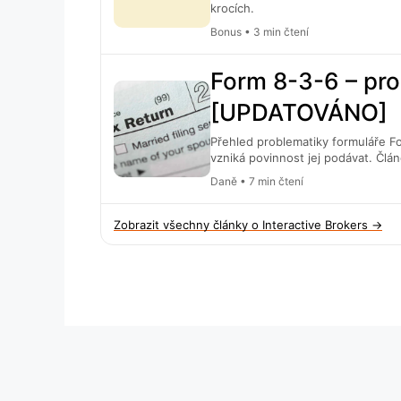
krocích.
Bonus • 3 min čtení
Form 8-3-6 – pro
[UPDATOVÁNO]
Přehled problematiky formuláře Fo
vzniká povinnost jej podávat. Člán
nejasnosti spojené s tímto oznám
Daně • 7 min čtení
Zobrazit všechny články o Interactive Brokers →