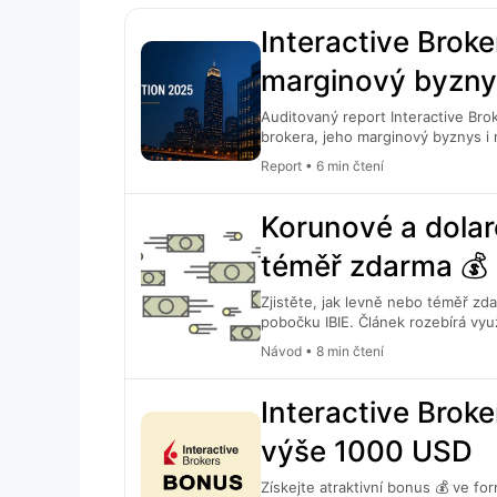
Interactive Broke
marginový byznys 
Auditovaný report Interactive Brok
brokera, jeho marginový byznys i r
jejich význam pro běžné investory
Report • 6 min čtení
Korunové a dolar
téměř zdarma 💰
Zjistěte, jak levně nebo téměř zda
pobočku IBIE. Článek rozebírá využ
výběry peněz.
Návod • 8 min čtení
Interactive Brok
výše 1000 USD
Získejte atraktivní bonus 💰 ve f