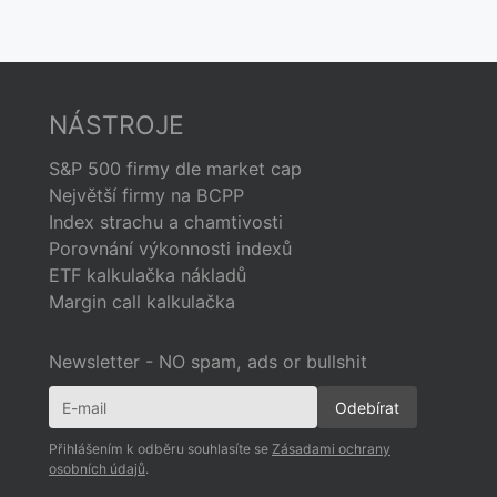
NÁSTROJE
S&P 500 firmy dle market cap
Největší firmy na BCPP
Index strachu a chamtivosti
Porovnání výkonnosti indexů
ETF kalkulačka nákladů
Margin call kalkulačka
Newsletter - NO spam, ads or bullshit
Přihlášením k odběru souhlasíte se
Zásadami ochrany
osobních údajů
.