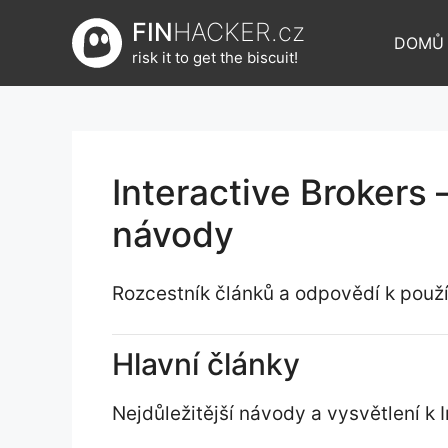
Přeskočit
FIN
HACKER.cz
na
DOMŮ
risk it to get the biscuit!
obsah
Interactive Brokers 
návody
Rozcestník článků a odpovědí k použí
Hlavní články
Nejdůležitější návody a vysvětlení k I