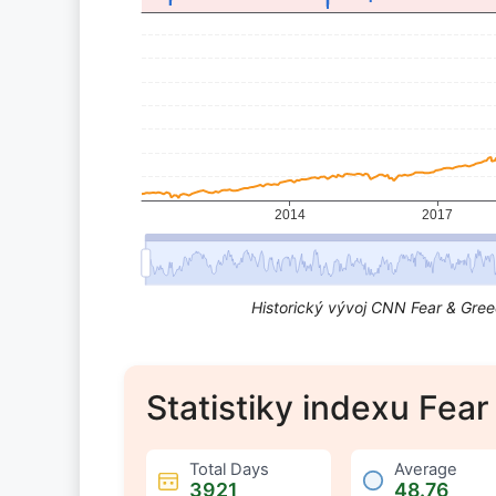
Historický vývoj CNN Fear & Gre
Statistiky indexu Fea
:
Total Days
:
Average
3921
48.76