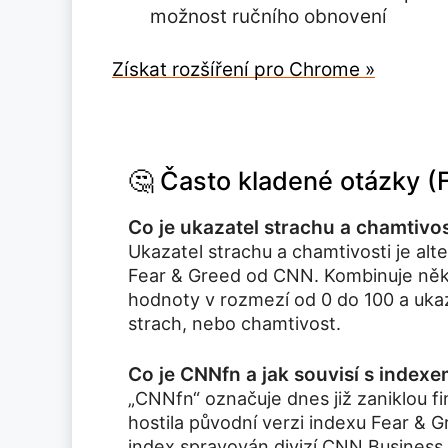
možnost ručního obnovení
Získat rozšíření pro Chrome »
🤔 Často kladené otázky (
Co je ukazatel strachu a chamtivos
Ukazatel strachu a chamtivosti je al
Fear & Greed od CNN. Kombinuje něko
hodnoty v rozmezí od 0 do 100 a ukazu
strach, nebo chamtivost.
Co je CNNfn a jak souvisí s index
„CNNfn“ označuje dnes již zaniklou fi
hostila původní verzi indexu Fear & Gr
index spravován divizí CNN Business 