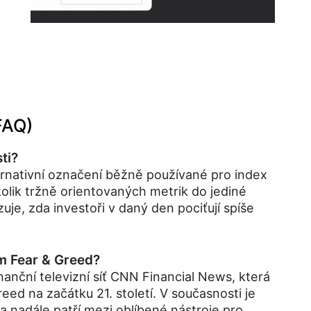
FAQ)
ti?
ternativní označení běžně používané pro index
lik tržně orientovaných metrik do jediné
je, zda investoři v daný den pociťují spíše
em Fear & Greed?
nanční televizní síť CNN Financial News, která
eed na začátku 21. století. V současnosti je
a nadále patří mezi oblíbené nástroje pro