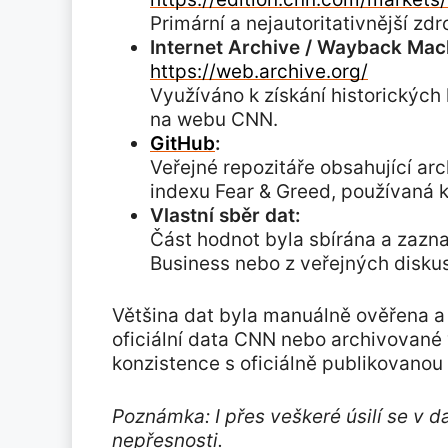
Primární a nejautoritativnější zd
Internet Archive / Wayback Mac
https://web.archive.org/
Využíváno k získání historických
na webu CNN.
GitHub
:
Veřejné repozitáře obsahující a
indexu Fear & Greed, používaná k
Vlastní sběr dat:
Část hodnot byla sbírána a zaz
Business nebo z veřejných diskusn
Většina dat byla manuálně ověřena a
oficiální data CNN nebo archivované
konzistence s oficiálně publikovanou h
Poznámka: I přes veškeré úsilí se v 
nepřesnosti.