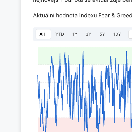
Aktuální hodnota indexu Fear & Greed
All
YTD
1Y
3Y
5Y
10Y