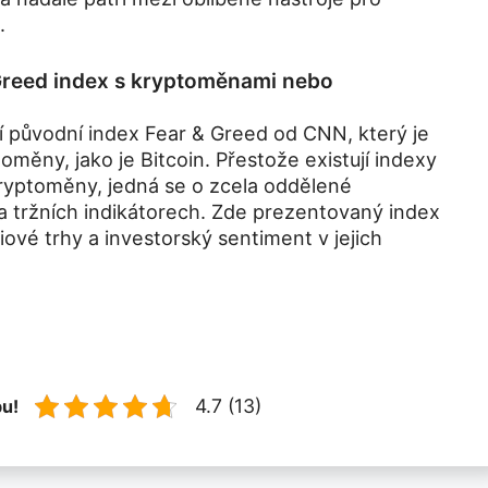
.
Greed index s kryptoměnami nebo
í původní index Fear & Greed od CNN, který je
ptoměny, jako je Bitcoin. Přestože existují indexy
ryptoměny, jedná se o zcela oddělené
a tržních indikátorech. Zde prezentovaný index
ové trhy a investorský sentiment v jejich
4.7 (13)
bu!