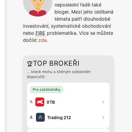
neposlední řadě také
bloger. Mezi jeho oblíbená
témata patří dlouhodobé
investování, systematické obchodování
nebo
FIRE
problematika. Více se můžete
dočíst
zde
.
TOP BROKEŘI
🏆
… které mohu s klidným svědomím
doporučit:
Pro začátečníky
›
XTB
1.
›
Trading 212
2.