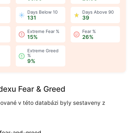
:
Days Below 10
:
Days Above 90
131
39
:
Extreme Fear %
:
Fear %
15%
26%
:
Extreme Greed
%
9%
ndexu Fear & Greed
ované v této databázi byly sestaveny z
/fear-and-greed