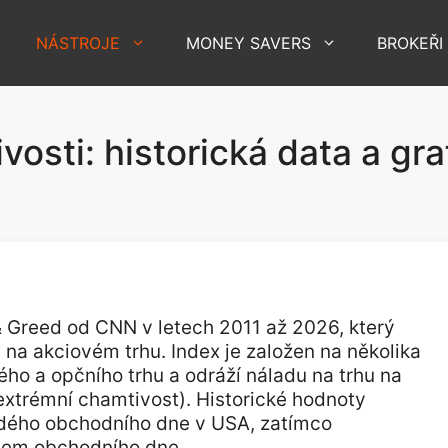
NÁSTROJE
MONEY SAVERS
BROKEŘI
vosti: historická data a gra
r & Greed od CNN v letech 2011 až 2026, který
 na akciovém trhu. Index je založen na několika
ého a opčního trhu a odráží náladu na trhu na
(extrémní chamtivost). Historické hodnoty
ždého obchodního dne v USA, zatímco
ěhem obchodního dne.