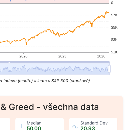
ed Indexu (modře) a indexu S&P 500 (oranžově)
r & Greed - všechna data
:
Median
:
Standard Dev.
50.00
20.93