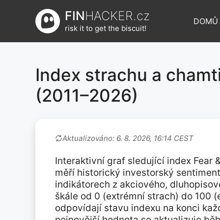
Přeskočit
FIN
HACKER.cz
na
DOMŮ
risk it to get the biscuit!
obsah
Index strachu a chamti
(2011–2026)
Aktualizováno: 6. 8. 2026, 16:14 CEST
Interaktivní graf sledující index Fea
měří historický investorský sentiment
indikátorech z akciového, dluhopisov
škále od 0 (extrémní strach) do 100 
odpovídají stavu indexu na konci ka
nejnovější hodnota se aktualizuje b