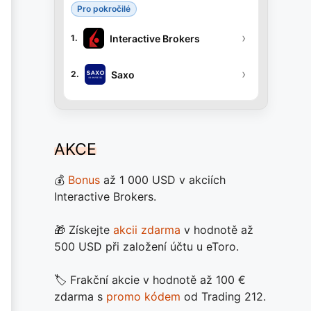
Pro pokročilé
›
Interactive Brokers
1.
›
Saxo
2.
AKCE
💰
Bonus
až 1 000 USD v akciích
Interactive Brokers.
🎁 Získejte
akcii zdarma
v hodnotě až
500 USD při založení účtu u eToro.
🏷️ Frakční akcie v hodnotě až 100 €
zdarma s
promo kódem
od Trading 212.