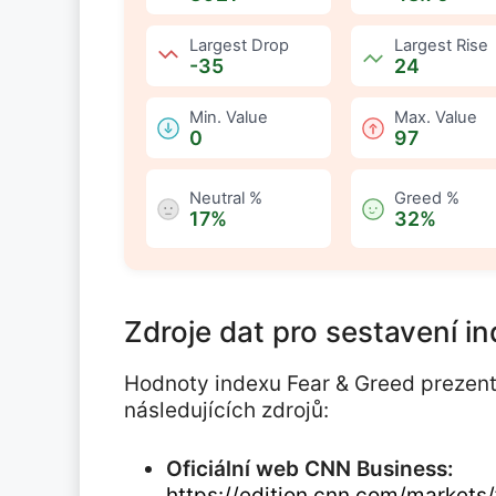
:
Largest Drop
:
Largest Rise
-35
24
:
Min. Value
:
Max. Value
0
97
:
Neutral %
:
Greed %
17%
32%
Zdroje dat pro sestavení i
Hodnoty indexu Fear & Greed prezent
následujících zdrojů:
Oficiální web CNN Business:
https://edition.cnn.com/markets