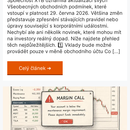
Společnost XTB oznámila aktualizaci svých
Všeobecných obchodních podmínek, které
vstoupí v platnost 29. června 2026. Většina změn
představuje zpřesnění stávajících pravidel nebo
úpravy související s korporátními událostmi.
Nechybí ale ani několik novinek, které mohou mít
na investory reálný dopad. Níže najdete přehled
těch nejdůležitějších. 1️⃣ Vklady bude možné
provádět pouze v měně obchodního účtu Co [...]
Celý článek