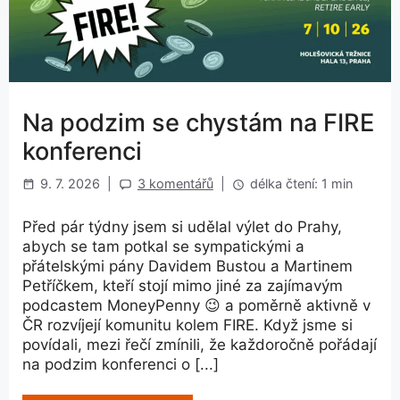
Na podzim se chystám na FIRE
konferenci
9. 7. 2026
|
3 komentářů
|
délka čtení: 1 min
Před pár týdny jsem si udělal výlet do Prahy,
abych se tam potkal se sympatickými a
přátelskými pány Davidem Bustou a Martinem
Petříčkem, kteří stojí mimo jiné za zajímavým
podcastem MoneyPenny 😉 a poměrně aktivně v
ČR rozvíjejí komunitu kolem FIRE. Když jsme si
povídali, mezi řečí zmínili, že každoročně pořádají
na podzim konferenci o [...]