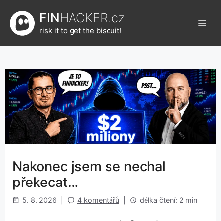
Přeskočit
FIN
HACKER.cz
na
Men
obsah
risk it to get the biscuit!
Nakonec jsem se nechal
překecat…
5. 8. 2026
|
4 komentářů
|
délka čtení: 2 min