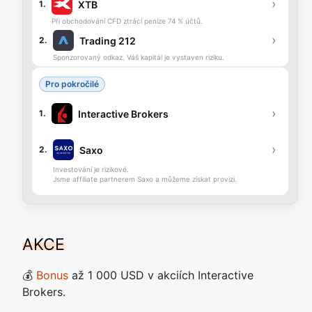
›
XTB
1.
Při obchodování CFD ztrácí peníze 74 % účtů.
›
Trading 212
2.
Sponzorovaný odkaz. Váš kapitál je vystaven riziku.
Pro pokročilé
›
Interactive Brokers
1.
›
Saxo
2.
Investování je rizikové.
Jsme affiliate partnerem Saxo a můžeme získat provizi.
AKCE
💰
Bonus
až 1 000 USD v akciích Interactive
Brokers.