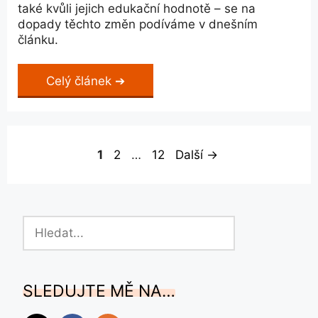
také kvůli jejich edukační hodnotě – se na
dopady těchto změn podíváme v dnešním
článku.
Celý článek
Stránka
Stránka
Stránka
1
2
…
12
Další
→
Hledat
SLEDUJTE MĚ NA…