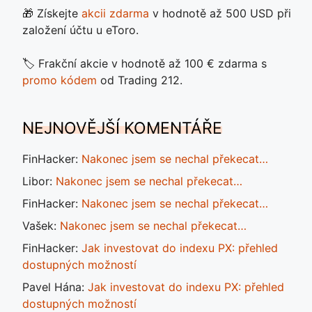
🎁 Získejte
akcii zdarma
v hodnotě až 500 USD při
založení účtu u eToro.
🏷️ Frakční akcie v hodnotě až 100 € zdarma s
promo kódem
od Trading 212.
NEJNOVĚJŠÍ KOMENTÁŘE
FinHacker
:
Nakonec jsem se nechal překecat…
Libor
:
Nakonec jsem se nechal překecat…
FinHacker
:
Nakonec jsem se nechal překecat…
Vašek
:
Nakonec jsem se nechal překecat…
FinHacker
:
Jak investovat do indexu PX: přehled
dostupných možností
Pavel Hána
:
Jak investovat do indexu PX: přehled
dostupných možností