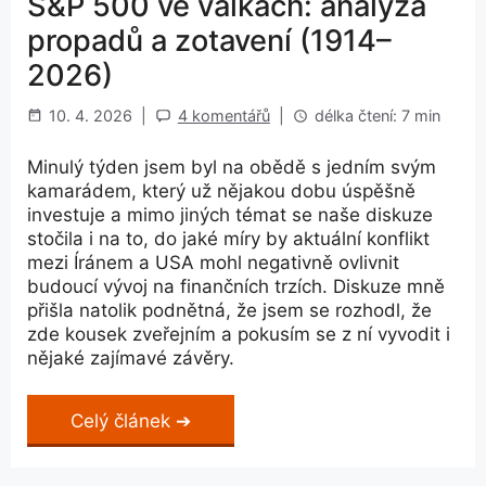
S&P 500 ve válkách: analýza
propadů a zotavení (1914–
2026)
10. 4. 2026
|
4 komentářů
|
délka čtení: 7 min
Minulý týden jsem byl na obědě s jedním svým
kamarádem, který už nějakou dobu úspěšně
investuje a mimo jiných témat se naše diskuze
stočila i na to, do jaké míry by aktuální konflikt
mezi Íránem a USA mohl negativně ovlivnit
budoucí vývoj na finančních trzích. Diskuze mně
přišla natolik podnětná, že jsem se rozhodl, že
zde kousek zveřejním a pokusím se z ní vyvodit i
nějaké zajímavé závěry.
Celý článek