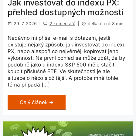
Jak investovat do indexu PX:
přehled dostupných možností
29. 7. 2026
|
2 komentářů
|
délka čtení: 8 min
Nedávno mi přišel e-mail s dotazem, jestli
existuje nějaký způsob, jak investovat do indexu
PX, nebo alespoň co nejvěrněji kopírovat jeho
výkonnost. Na první pohled se může zdát, že by
podobně jako u indexu S&P 500 mělo stačit
koupit příslušné ETF. Ve skutečnosti je ale
situace o něco složitější. A protože mně tohle
téma připadá [...]
Celý článek