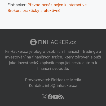
FinHacker
:
Převod peněz nejen k Interactive
Brokers prakticky a efektivně
FIN
HACKER.cz
FinHacker.cz je blog o osobních financích, tradingu a
investování na finančních trzích, který zároveň slouží
jako investorský zápisník mapující cestu autora k
finanční svobodě.
Provozovatel: FinHacker Media
Kontakt: info@finhacker.cz