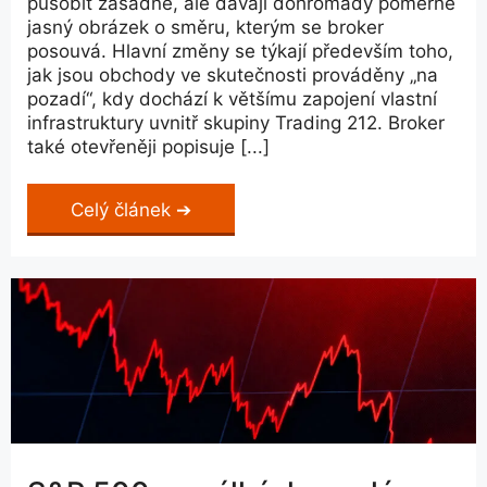
působit zásadně, ale dávají dohromady poměrně
jasný obrázek o směru, kterým se broker
posouvá. Hlavní změny se týkají především toho,
jak jsou obchody ve skutečnosti prováděny „na
pozadí“, kdy dochází k většímu zapojení vlastní
infrastruktury uvnitř skupiny Trading 212. Broker
také otevřeněji popisuje [...]
Celý článek