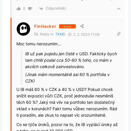
Odpovědět
0
FinHacker
Autor
Reply to
TKND
2. 2. 2023 11:08
Moc tomu nerozumím…
IB už pak pojedu jen čistě v USD. Fakticky bych
tam chtěl poslal cca 50-60 % toho, co mám v
akciích celkově zainvestováno.
(Jinak mám momentálně asi 60 % portfolia v
CZK)
U IB máš 60 % v CZK a 40 % v USD? Pokud chceš
snížit expozici vůči CZK, proč jednoduše nesměníš
těch 60 %? Jaký má vliv na portfolio ten dodatečný
vklad v korunách? Fakt tomu vůbec nerozumím. Rád
ti poradím, ale zkus to napsat víc srozumitelně.
Co se týče úroků, pozor na to, že IB vyplácí úroky až
z toho, co je nad 10 000 USD.