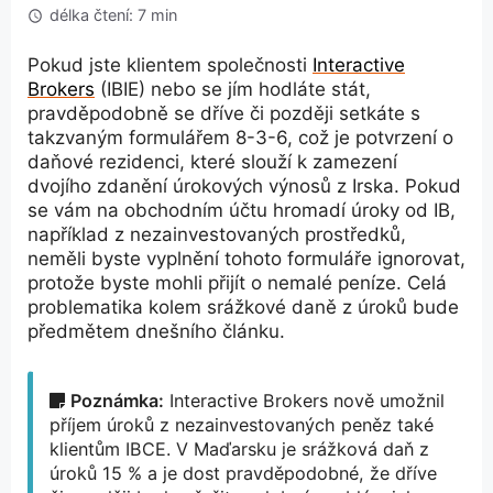
délka čtení: 7 min
Pokud jste klientem společnosti
Interactive
Brokers
(IBIE) nebo se jím hodláte stát,
pravděpodobně se dříve či později setkáte s
takzvaným formulářem 8-3-6, což je potvrzení o
daňové rezidenci, které slouží k zamezení
dvojího zdanění úrokových výnosů z Irska. Pokud
se vám na obchodním účtu hromadí úroky od IB,
například z nezainvestovaných prostředků,
neměli byste vyplnění tohoto formuláře ignorovat,
protože byste mohli přijít o nemalé peníze. Celá
problematika kolem srážkové daně z úroků bude
předmětem dnešního článku.
Poznámka:
Interactive Brokers nově umožnil
příjem úroků z nezainvestovaných peněz také
klientům IBCE. V Maďarsku je srážková daň z
úroků 15 % a je dost pravděpodobné, že dříve