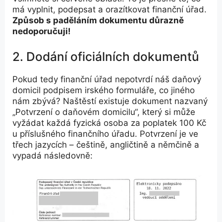
má vyplnit, podepsat a orazítkovat finanční úřad.
Způsob s paděláním dokumentu důrazně
nedoporučuji!
2. Dodání oficiálních dokumentů
Pokud tedy finanční úřad nepotvrdí náš daňový
domicil podpisem irského formuláře, co jiného
nám zbývá? Naštěstí existuje dokument nazvaný
„Potvrzení o daňovém domicilu“, který si může
vyžádat každá fyzická osoba za poplatek 100 Kč
u příslušného finančního úřadu. Potvrzení je ve
třech jazycích – češtině, angličtině a němčině a
vypadá následovně: