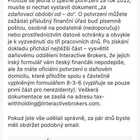
Protože se jedná o zpětné potvrzení za rok 2022,
musíte si nechat vystavit dokument
„za
zdaňovací období od – do“
. O potvrzení můžete
zažádat příslušný finanční úřad buď písemně
poštou, osobně na podatelně (nedoporučuji)
nebo prostřednictvím datové schránky a obvykle
je k vyzvednutí do tří pracovních dnů. Po získání
dokladu přichází nejtěžší část – vysvětlit
daňovému oddělení Interactive Brokers, že jejich
irský formulář vám český finančák nepodepíše,
ale že máte oficiální potvrzení o daňovém
domicilu, které přiložíte spolu s částečně
vyplněným formulářem 8-3-6 (vyplňuje se pouze
první část pro nerezidenty). Veškerá
dokumentace se zasílá na adresu tax-
withholding@interactivebrokers.com.
Pokud jste vše udělali správně, za pár dnů byste
měli obdržet podobný email: