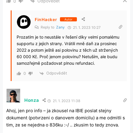
Odpovědět
0
FinHacker
Autor
Reply to
Zany
21. 1. 2023 10:27
Prozatím je to neustále v řešení díky velmi pomalému
supportu z jejich strany. Vrátili mně daň za prosinec
2022 a potom ještě asi polovinu z těch už stržených
60 000 Kč. Proč jenom polovinu? Netuším, ale budu
samozřejmě požadovat plnou refundaci.
Odpovědět
0
Honza
21. 1. 2023 11:38
Ahoj, jen pro info – ja zkousel na IBIE poslat stejny
dokument (potvrzeni o danovem domicilu) a me odmitli s
tim, ze se nejedna o 836ku :-/ .. zkusim to tedy znova.