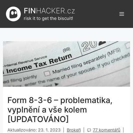
Přeskočit
FIN
HACKER.cz
na
Men
obsah
risk it to get the biscuit!
Form 8-3-6 – problematika,
vyplnění a vše kolem
[UPDATOVÁNO]
Aktualizováno: 23. 1. 2023
|
Brokeři
|
77 komentářů
|