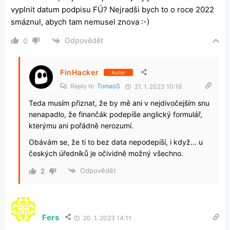
vyplnit datum podpisu FÚ? Nejradši bych to o roce 2022
smáznul, abych tam nemusel znova :-)
Odpovědět
0
FinHacker
Autor
Reply to
TomasS
21. 1. 2023 10:16
Teda musím přiznat, že by mě ani v nejdivočejším snu
nenapadlo, že finančák podepíše anglický formulář,
kterýmu ani pořádně nerozumí.
Obávám se, že ti to bez data nepodepíší, i když… u
českých úředníků je očividně možný všechno.
Odpovědět
2
Fers
20. 1. 2023 14:11