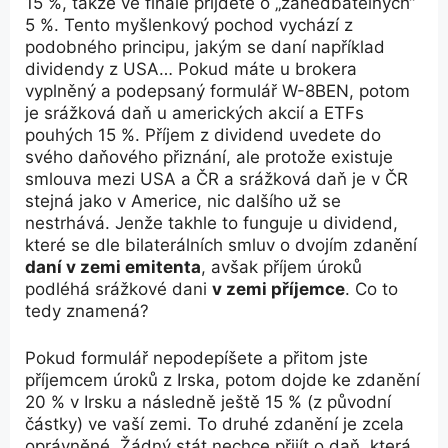
15 %, takže ve finále přijdete o „zanedbatelných“
5 %. Tento myšlenkový pochod vychází z
podobného principu, jakým se daní například
dividendy z USA… Pokud máte u brokera
vyplněný a podepsaný formulář W-8BEN, potom
je srážková daň u amerických akcií a ETFs
pouhých 15 %. Příjem z dividend uvedete do
svého daňového přiznání, ale protože existuje
smlouva mezi USA a ČR a srážková daň je v ČR
stejná jako v Americe, nic dalšího už se
nestrhává. Jenže takhle to funguje u dividend,
které se dle bilaterálních smluv o dvojím zdanění
daní v zemi emitenta
, avšak příjem úroků
podléhá srážkové dani
v zemi příjemce
. Co to
tedy znamená?
Pokud formulář nepodepíšete a přitom jste
příjemcem úroků z Irska, potom dojde ke zdanění
20 % v Irsku a následně ještě 15 % (z původní
částky) ve vaší zemi. To druhé zdanění je zcela
oprávněné. Žádný stát nechce přijít o daň, která