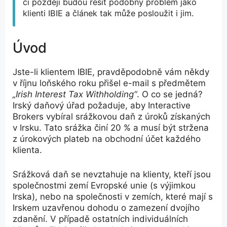
či později budou řešit podobný problém jako
klienti IBIE a článek tak může posloužit i jim.
Úvod
Jste-li klientem IBIE, pravděpodobně vám někdy
v říjnu loňského roku přišel e-mail s předmětem
„Irish Interest Tax Withholding“
. O co se jedná?
Irský daňový úřad požaduje, aby Interactive
Brokers vybíral srážkovou daň z úroků získaných
v Irsku. Tato srážka činí 20 % a musí být stržena
z úrokových plateb na obchodní účet každého
klienta.
Srážková daň se nevztahuje na klienty, kteří jsou
společnostmi zemí Evropské unie (s výjimkou
Irska), nebo na společnosti v zemích, které mají s
Irskem uzavřenou dohodu o zamezení dvojího
zdanění. V případě ostatních individuálních