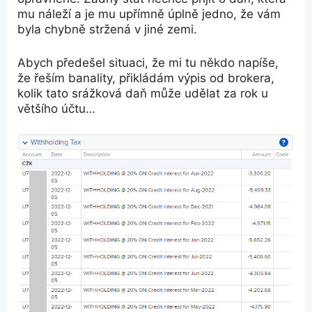
mu náleží a je mu upřímně úplně jedno, že vám
byla chybně stržená v jiné zemi.
Abych předešel situaci, že mi tu někdo napíše,
že řeším banality, přikládám výpis od brokera,
kolik tato srážková daň může udělat za rok u
většího účtu…