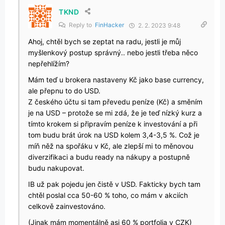
TKND
Reply to
FinHacker
2. 2. 2023 9:48
Ahoj, chtěl bych se zeptat na radu, jestli je můj
myšlenkový postup správný.. nebo jestli třeba něco
nepřehlížím?
Mám teď u brokera nastaveny Kč jako base currency,
ale přepnu to do USD.
Z českého účtu si tam převedu peníze (Kč) a směním
je na USD – protože se mi zdá, že je teď nízký kurz a
tímto krokem si připravím peníze k investování a při
tom budu brát úrok na USD kolem 3,4-3,5 %. Což je
míň něž na spořáku v Kč, ale zlepší mi to měnovou
diverzifikaci a budu ready na nákupy a postupně
budu nakupovat.
IB už pak pojedu jen čistě v USD. Fakticky bych tam
chtěl poslal cca 50-60 % toho, co mám v akciích
celkově zainvestováno.
(Jinak mám momentálně asi 60 % portfolia v CZK)