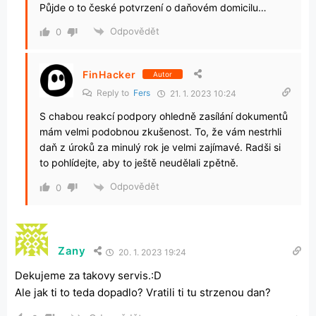
Půjde o to české potvrzení o daňovém domicilu…
Odpovědět
0
FinHacker
Autor
Reply to
Fers
21. 1. 2023 10:24
S chabou reakcí podpory ohledně zasílání dokumentů
mám velmi podobnou zkušenost. To, že vám nestrhli
daň z úroků za minulý rok je velmi zajímavé. Radši si
to pohlídejte, aby to ještě neudělali zpětně.
Odpovědět
0
Zany
20. 1. 2023 19:24
Dekujeme za takovy servis.:D
Ale jak ti to teda dopadlo? Vratili ti tu strzenou dan?