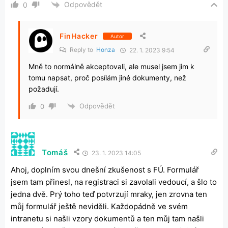
Odpovědět
0
FinHacker
Autor
Reply to
Honza
22. 1. 2023 9:54
Mně to normálně akceptovali, ale musel jsem jim k
tomu napsat, proč posílám jiné dokumenty, než
požadují.
Odpovědět
0
Tomáš
23. 1. 2023 14:05
Ahoj, doplním svou dnešní zkušenost s FÚ. Formulář
jsem tam přinesl, na registraci si zavolali vedoucí, a šlo to
jedna dvě. Prý toho teď potvrzují mraky, jen zrovna ten
můj formulář ještě neviděli. Každopádně ve svém
intranetu si našli vzory dokumentů a ten můj tam našli