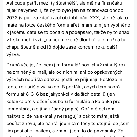
Asi budu patřit mezi ty šťastnější, ale mě na finančáku
nijak nevymezili, že by to bylo jen na zdaňovací období
2022 (v poli za zdaňovací období mám XXX, stejně jak to
máte na fotce českého formuláře), mám tam jen vyplněno
k jakému datu se to podalo a podepsalo, takže by to snad
v Irsku mohli vzít „na neomezeně dlouho“, ale možná to
chápu špatně a od IB dojde zase koncem roku další
výzva.
Druhá věc je, že jsem jim formulář posílal už minulý rok
na zmíněný e-mail, ale od nich mi ani po opakovaných
výzvách nepřišla odezva, jestli ho přijímají. Posléze mi
tento rok přišla výzva do IB portálu, abych tam nahrál
formulář 8-3-6 bez jakýchkoliv dalších detailů (jen
kolonka pro vložení souboru formuláře a kolonka pro
komentáře, ale jinak žádný popis). Což mě celkem
naštvalo, že na e-maily nereagují a pak to mám ještě
posílat znovu, ale nahrál jsem tam tedy to stejné, co jsem
jim posílal e-mailem, a zmínil jsem to do poznámky. Za