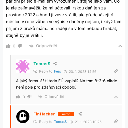
pár dní přišlo e-mailem vyrozumění, stejné jako Vám. Co
je ale zajímavější, že mi účtovali Irskou daň jen za
prosinec 2022 a hned ji zase vrátili, ale předcházející
měsíce v roce vůbec ve výpise daněny nejsou, i když tam
příjem z úroků mám.. no raději se v tom nebudu hrabat,
stejně by je vrátili.
Odpovědět
0
TomasS
Reply to
Fers
20. 1. 2023 14:56
A jaký formulář ti teda FÚ vyplnil? Na tom 8-3-6 nikde
není pole pro zdaňovací období.
Odpovědět
0
FinHacker
Autor
Reply to
TomasS
21. 1. 2023 10:25