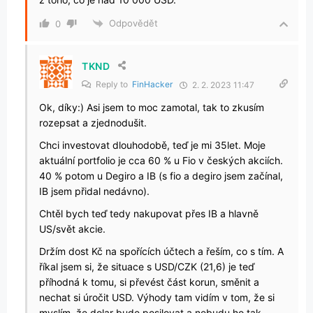
Odpovědět
0
TKND
Reply to
FinHacker
2. 2. 2023 11:47
Ok, díky:) Asi jsem to moc zamotal, tak to zkusím
rozepsat a zjednodušit.
Chci investovat dlouhodobě, teď je mi 35let. Moje
aktuální portfolio je cca 60 % u Fio v českých akciích.
40 % potom u Degiro a IB (s fio a degiro jsem začínal,
IB jsem přidal nedávno).
Chtěl bych teď tedy nakupovat přes IB a hlavně
US/svět akcie.
Držím dost Kč na spořících účtech a řeším, co s tím. A
říkal jsem si, že situace s USD/CZK (21,6) je teď
příhodná k tomu, si převést část korun, směnit a
nechat si úročit USD. Výhody tam vidím v tom, že si
myslím, že dolar bude posilovat a nebudu ho tak