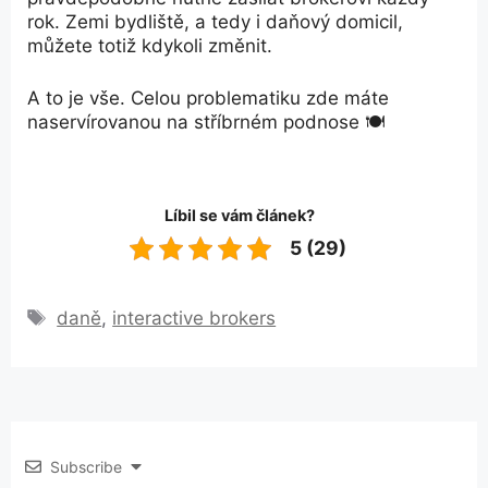
rok. Zemi bydliště, a tedy i daňový domicil,
můžete totiž kdykoli změnit.
A to je vše. Celou problematiku zde máte
naservírovanou na stříbrném podnose 🍽️
Líbil se vám článek?
5 (29)
Štítky
daně
,
interactive brokers
Subscribe