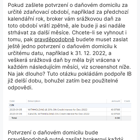
Pokud zašlete potvrzení o daňovém domicilu za
určité zdaňovací období, například za předchozí
kalendářní rok, broker vám srážkovou daň za
toto období vrátí zpětně, ale bude ji asi nadále
strhávat za další měsíce. Chcete-li se vyhnout i
tomu, pak
pravděpodobně
budete muset zaslat
ještě jedno potvrzení o daňovém domicilu k
určitému datu, například k 31. 12. 2022, a
veškerá srážková daň by měla být vrácena v
každém následujícím měsíci, viz screenshot níže.
Na jak dlouho? Tuto otázku pokládám podpoře IB
již delší dobu, bohužel zatím bez použitelné
odpovědi.
Potvrzení o daňovém domicilu bude
pravděpodobně nutné zasílat brokerovi každý