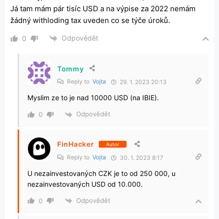
Já tam mám pár tisíc USD a na výpise za 2022 nemám
žádný withloding tax uveden co se týče úroků.
Odpovědět
0
Tommy
Reply to
Vojta
29. 1. 2023 20:13
Myslim ze to je nad 10000 USD (na IBIE).
Odpovědět
0
FinHacker
Autor
Reply to
Vojta
30. 1. 2023 8:17
U nezainvestovaných CZK je to od 250 000, u
nezainvestovaných USD od 10.000.
Odpovědět
0