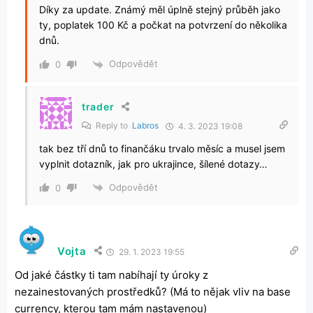
Díky za update. Známý měl úplně stejný průběh jako
ty, poplatek 100 Kč a počkat na potvrzení do několika
dnů.
Odpovědět
0
trader
Reply to
Labros
4. 3. 2023 19:08
tak bez tří dnů to finančáku trvalo měsíc a musel jsem
vyplnit dotazník, jak pro ukrajince, šílené dotazy…
Odpovědět
0
Vojta
29. 1. 2023 19:55
Od jaké částky ti tam nabíhají ty úroky z
nezainestovaných prostředků? (Má to nějak vliv na base
currency, kterou tam mám nastavenou)