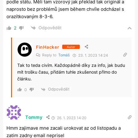
podle státu. Měli tam vzorový jak překlad tak originál a
naprosto bez problémů jsem během chvíle odcházel s
orazítkovaným 8-3-6.
Odpovědět
2
FinHacker
Autor
Reply to
Tomáš
23. 1. 2023 14:24
Tak to teda civím. Každopádně díky za info, jak budu
mít trošku času, přidám tuhle zkušenost přímo do
článku.
Odpovědět
0
Tommy
26. 1. 2023 14:20
Hmm zajimave mne zacali urokovat az od listopadu a
zatim zadny email neprisel