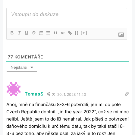
{}
[+]
77
KOMENTÁŘE
Nejstarší
TomasS
20. 1. 2023 11:40
Ahoj, mně na finančáku 8-3-6 potvrdili, jen mi do pole
Czech Republic doplnili „in the year 2022“, což se mi moc
nelíbí. Ještě jsem to do IB nenahrál. Jak píšeš o potvrzení
daňového domicilu k určitému datu, tak by také stačil 8-
3-6 bez toho, aby někde psali za jaký je to rok? Jen