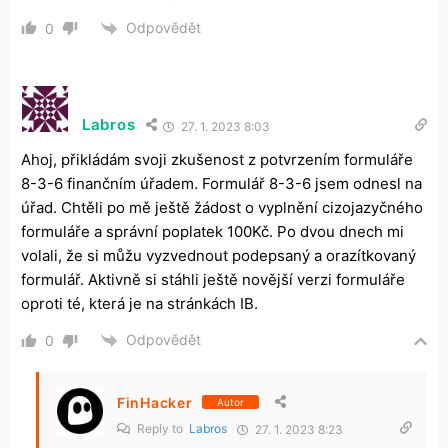
Odpovědět
0
Labros
27. 1. 2023 8:03
Ahoj, přikládám svoji zkušenost z potvrzením formuláře
8-3-6 finančním úřadem. Formulář 8-3-6 jsem odnesl na
úřad. Chtěli po mě ještě žádost o vyplnění cizojazyčného
formuláře a správní poplatek 100Kč. Po dvou dnech mi
volali, že si můžu vyzvednout podepsaný a orazítkovaný
formulář. Aktivně si stáhli ještě novější verzi formuláře
oproti té, která je na stránkách IB.
Odpovědět
0
FinHacker
Autor
Reply to
Labros
27. 1. 2023 8:23