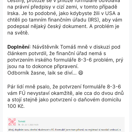
češtiny, protože se v příloze formuláře odvolává
na právní předpisy v cizí zemi, v tomto případě
Irska. Je to podobné, jako kdybyste žili v USA a
chtěli po tamním finančním úřadu (IRS), aby vám
podepsal nějaký český dokument. A problém je
na světě.
Doplnění
: Návštěvník Tomáš mně v diskuzi pod
článkem potvrdil, že finanční úřad nemá s
potvrzením irského formuláře 8-3-6 problém, prý
jsou na to dokonce připravení.
Odborník žasne, laik se diví… 😄
Pár lidí mně psalo, že potvrzení formuláře 8-3-6
vám FÚ nevystaví okamžitě, ale cca do dvou dnů
a stojí stejně jako potvrzení o daňovém domicilu
100 Kč.