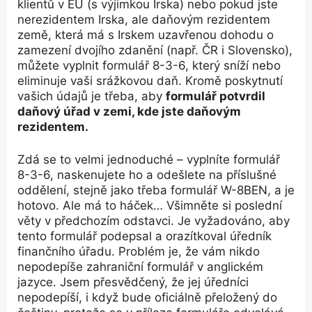
klientů v EU (s výjimkou Irska) nebo pokud jste
nerezidentem Irska, ale daňovým rezidentem
země, která má s Irskem uzavřenou dohodu o
zamezení dvojího zdanění (např. ČR i Slovensko),
můžete vyplnit formulář 8-3-6, který sníží nebo
eliminuje vaši srážkovou daň. Kromě poskytnutí
vašich údajů je třeba, aby
formulář potvrdil
daňový úřad v zemi, kde jste daňovým
rezidentem.
Zdá se to velmi jednoduché – vyplníte formulář
8-3-6, naskenujete ho a odešlete na příslušné
oddělení, stejně jako třeba formulář W-8BEN, a je
hotovo. Ale má to háček… Všimněte si poslední
věty v předchozím odstavci. Je vyžadováno, aby
tento formulář podepsal a orazítkoval úředník
finančního úřadu. Problém je, že vám nikdo
nepodepíše zahraniční formulář v anglickém
jazyce. Jsem přesvědčený, že jej úředníci
nepodepíší, i když bude oficiálně přeložený do