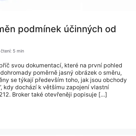
 změn podmínek účinných od
čtení: 5 min
příč svou dokumentací, které na první pohled
í dohromady poměrně jasný obrázek o směru,
ny se týkají především toho, jak jsou obchody
, kdy dochází k většímu zapojení vlastní
12. Broker také otevřeněji popisuje [...]