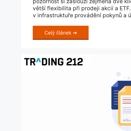
pozornost si zaslouží zejména dvě kl
větší flexibilita při prodeji akcií a
v infrastruktuře provádění pokynů a 
Celý článek