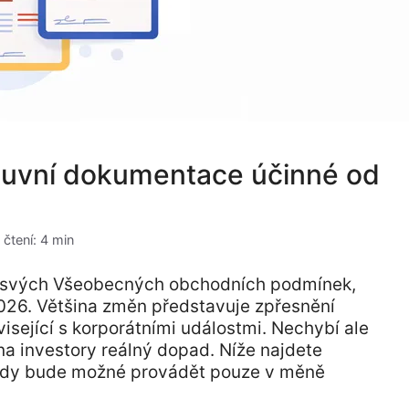
luvní dokumentace účinné od
 čtení: 4 min
i svých Všeobecných obchodních podmínek,
2026. Většina změn představuje zpřesnění
isející s korporátními událostmi. Nechybí ale
na investory reálný dopad. Níže najdete
Vklady bude možné provádět pouze v měně