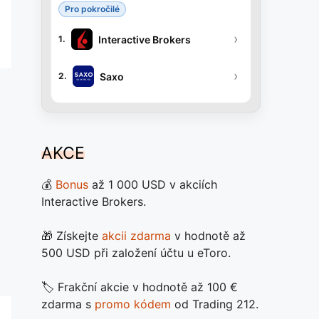
Pro pokročilé
›
Interactive Brokers
1.
›
Saxo
2.
AKCE
💰
Bonus
až 1 000 USD v akciích
Interactive Brokers.
🎁 Získejte
akcii zdarma
v hodnotě až
500 USD při založení účtu u eToro.
🏷️ Frakční akcie v hodnotě až 100 €
zdarma s
promo kódem
od Trading 212.