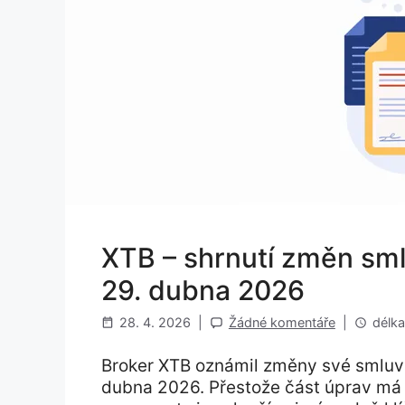
XTB – shrnutí změn sm
29. dubna 2026
28. 4. 2026
|
Žádné komentáře
|
délka
Broker XTB oznámil změny své smluvn
dubna 2026. Přestože část úprav má s