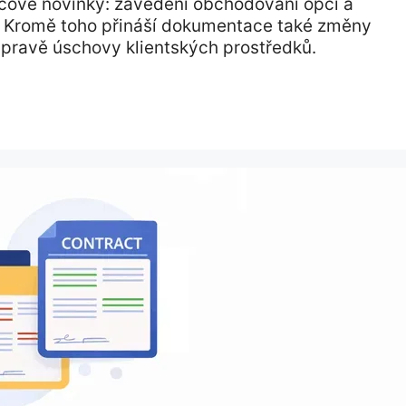
íčové novinky: zavedení obchodování opcí a
 ETF. Kromě toho přináší dokumentace také změny
úpravě úschovy klientských prostředků.