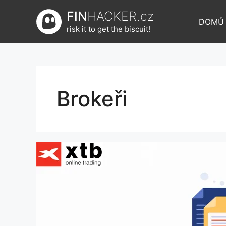
Přeskočit
FIN
HACKER.cz
na
DOMŮ
risk it to get the biscuit!
obsah
Brokeři