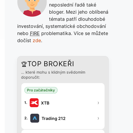
neposlední řadě také
bloger. Mezi jeho oblíbená
témata patří dlouhodobé
investování, systematické obchodování
nebo
FIRE
problematika. Více se můžete
dočíst
zde
.
TOP BROKEŘI
🏆
… které mohu s klidným svědomím
doporučit:
Pro začátečníky
›
XTB
1.
›
Trading 212
2.