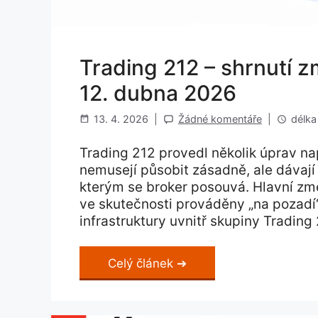
Trading 212 – shrnutí
12. dubna 2026
13. 4. 2026
|
Žádné komentáře
|
délka 
Trading 212 provedl několik úprav na
nemusejí působit zásadně, ale dávaj
kterým se broker posouvá. Hlavní změ
ve skutečnosti prováděny „na pozadí“
infrastruktury uvnitř skupiny Trading 2
Celý článek