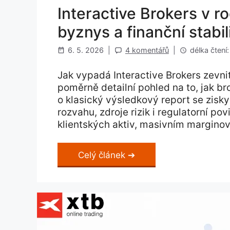
Interactive Brokers v r
byznys a finanční stabil
6. 5. 2026
|
4 komentářů
|
délka čtení:
Jak vypadá Interactive Brokers zevni
poměrně detailní pohled na to, jak b
o klasický výsledkový report se zisky 
rozvahu, zdroje rizik i regulatorní po
klientských aktiv, masivním marginov
Celý článek