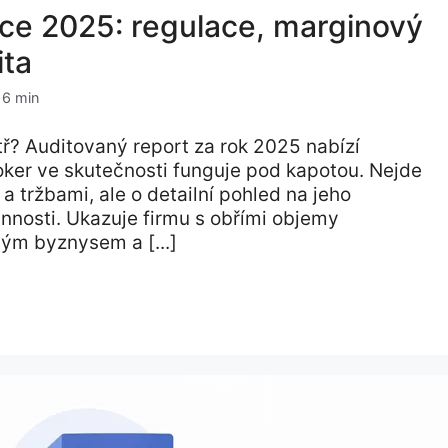
oce 2025: regulace, marginový
ita
 6 min
tř? Auditovaný report za rok 2025 nabízí
roker ve skutečnosti funguje pod kapotou. Nejde
a tržbami, ale o detailní pohled na jeho
vinnosti. Ukazuje firmu s obřími objemy
ým byznysem a [...]