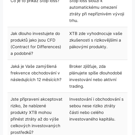
Co je to příkaz Stop loss?
Stop loss slouží k
automatickému omezení
ztráty při nepříznivém vývoji
trhu.
Jak dlouho investujete do
XTB zde vyhodnocuje vaše
produktů jako jsou CFD
zkušenosti s rizikovějšími a
(Contract for Differences)
pákovými produkty.
a podobné?
Jaká je Vaše zamýšlená
Broker zjišťuje, zda
frekvence obchodování v
plánujete spíše dlouhodobé
následujících 12 měsících?
investování nebo aktivní
trading.
Jste připraveni akceptovat
Investování i obchodování s
riziko, že nabízené
sebou nese riziko ztráty
produkty XTB mohou
části nebo celého
přinést ztráty až do výše
investovaného kapitálu.
celkových investovaných
prostředků?