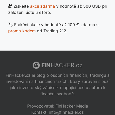
🎁 Získejte
akcii zdarma
v hodnotě až 500 USD při
založení účtu u eToro.
🏷️ Frakční akcie v hodnotě až 100 € zdarma s
promo kódem
od Trading 212.
FIN
HACKER.cz
FinHacker.cz je blog o osobních financích, tradingu a
investování na finančních trzích, který zároveň slouží
jako investorský zápisník mapující cestu autora k
finanční svobodě.
Provozovatel: FinHacker Media
Kontakt: info@finhacker.cz