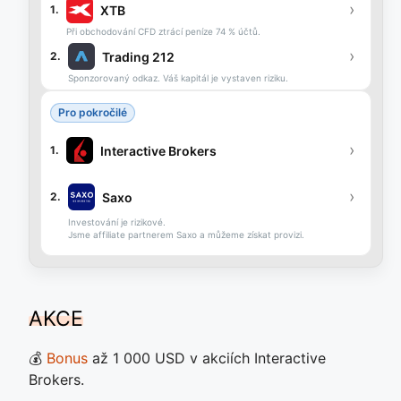
›
XTB
1.
Při obchodování CFD ztrácí peníze 74 % účtů.
›
Trading 212
2.
Sponzorovaný odkaz. Váš kapitál je vystaven riziku.
Pro pokročilé
›
Interactive Brokers
1.
›
Saxo
2.
Investování je rizikové.
Jsme affiliate partnerem Saxo a můžeme získat provizi.
AKCE
💰
Bonus
až 1 000 USD v akciích Interactive
Brokers.