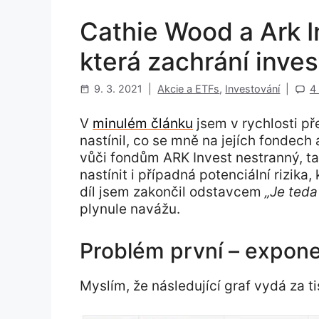
Cathie Wood a Ark 
která zachrání inve
9. 3. 2021
|
Akcie a ETFs
,
Investování
|
4
V
minulém článku
jsem v rychlosti př
nastínil, co se mně na jejích fondech
vůči fondům ARK Invest nestranný, ta
nastínit i případná potenciální rizika
díl jsem zakončil odstavcem
„Je ted
plynule navážu.
Problém první – exponen
Myslím, že následující graf vydá za t