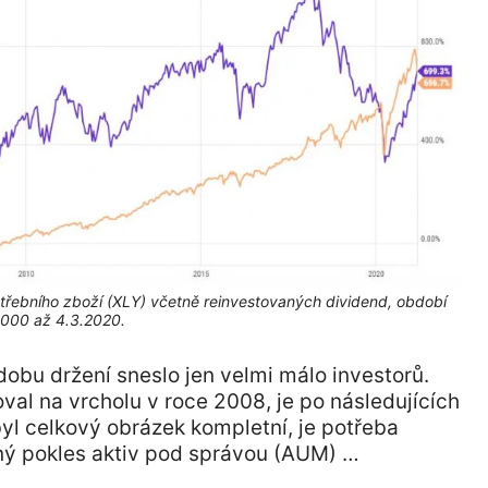
řebního zboží (XLY) včetně reinvestovaných dividend, období
.2000 až 4.3.2020.
 dobu držení sneslo jen velmi málo investorů.
val na vrcholu v roce 2008, je po následujících
byl celkový obrázek kompletní, je potřeba
edný pokles aktiv pod správou (AUM) …