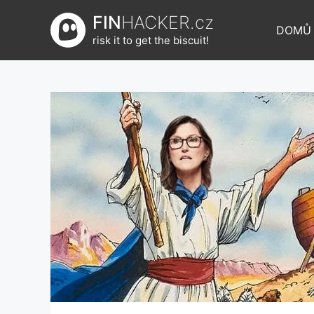
Přeskočit
FIN
HACKER.cz
na
DOMŮ
risk it to get the biscuit!
obsah