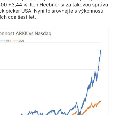
00 +3,44 %. Ken Heebner si za takovou správu
ck picker USA. Nyní to srovnejte s výkonností
h cca šest let.