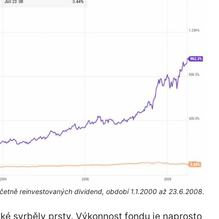
etně reinvestovaných dividend, období 1.1.2000 až 23.6.2008.
aké svrběly prsty. Výkonnost fondu je naprosto