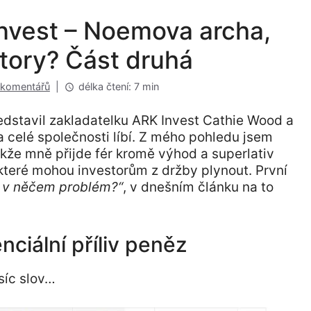
Invest – Noemova archa,
story? Část druhá
 komentářů
|
délka čtení: 7 min
edstavil zakladatelku ARK Invest Cathie Wood a
 a celé společnosti líbí. Z mého pohledu jsem
kže mně přijde fér kromě výhod a superlativ
, které mohou investorům z držby plynout. První
a v něčem problém?“
, v dnešním článku na to
ciální příliv peněz
isíc slov…