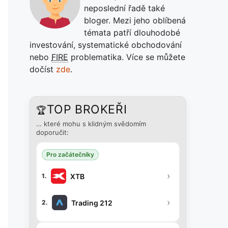
neposlední řadě také
bloger. Mezi jeho oblíbená
témata patří dlouhodobé
investování, systematické obchodování
nebo
FIRE
problematika. Více se můžete
dočíst
zde
.
TOP BROKEŘI
🏆
… které mohu s klidným svědomím
doporučit:
Pro začátečníky
›
XTB
1.
›
Trading 212
2.