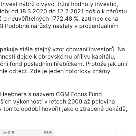
nvest nýbrž o vývoj tržní hodnoty investic,
dobí od 18.3.2020 do 12.2.2021 došlo k nárůstu
 o neuvěřitelných 1772,48 %, zatímco cena
%! Podobné nárůsty nastaly v procentuálním
pakuje stále stejný vzor chování investorů. Na
osti dojde k obrovskému přílivu kapitálu,
ční fond posledním hřebíčkem. Protože jak umí
ychle odtéct. Zde je jeden notoricky známý
a Heebnera s názvem CGM Focus Fund
ích výkonností v letech 2000 až polovina
 tomto období hovořit jako o ztracené dekádě,