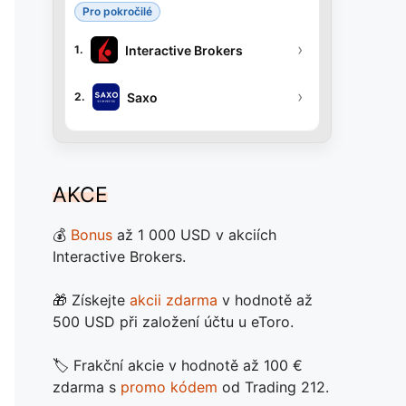
Pro pokročilé
›
Interactive Brokers
1.
›
Saxo
2.
AKCE
💰
Bonus
až 1 000 USD v akciích
Interactive Brokers.
🎁 Získejte
akcii zdarma
v hodnotě až
500 USD při založení účtu u eToro.
🏷️ Frakční akcie v hodnotě až 100 €
zdarma s
promo kódem
od Trading 212.