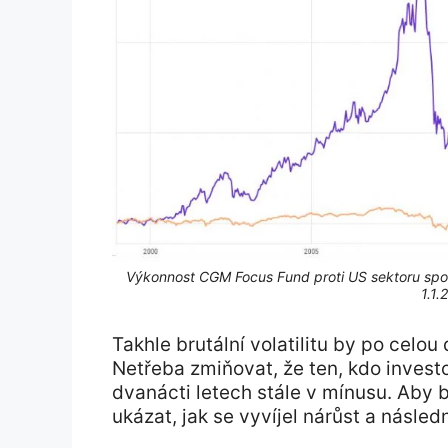
Výkonnost CGM Focus Fund proti US sektoru spot
1.1
Takhle brutální volatilitu by po celou
Netřeba zmiňovat, že ten, kdo investo
dvanácti letech stále v mínusu. Aby 
ukázat, jak se vyvíjel nárůst a násl