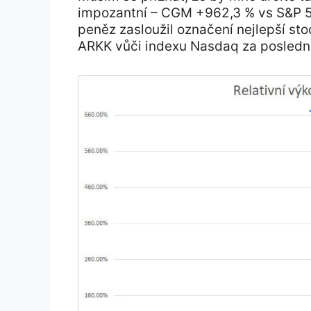
impozantní – CGM +962,3 % vs S&P 5
peněz zasloužil označení nejlepší sto
ARKK vůči indexu Nasdaq za posledníc