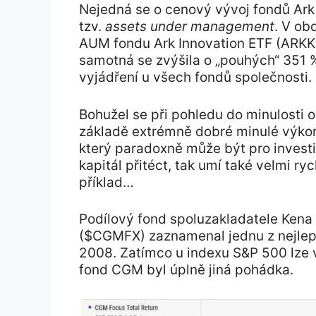
Nejedná se o cenový vývoj fondů Ark I
tzv.
assets under management
. V ob
AUM fondu Ark Innovation ETF (ARKK)
samotná se zvýšila o „pouhých“ 351 
vyjádření u všech fondů společnosti.
Bohužel se při pohledu do minulosti o
základě extrémně dobré minulé výkonn
který paradoxně může být pro investi
kapitál přitéct, tak umí také velmi r
příklad…
Podílový fond spoluzakladatele Ken
($CGMFX) zaznamenal jednu z nejlepš
2008. Zatímco u indexu S&P 500 lze v
fond CGM byl úplně jiná pohádka.