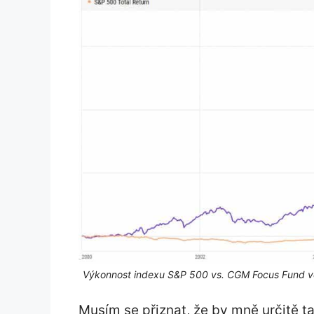
Výkonnost indexu S&P 500 vs. CGM Focus Fund vč
Musím se přiznat, že by mně určitě t