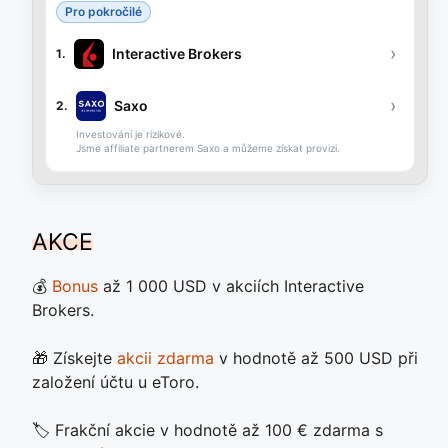
Pro pokročilé
›
Interactive Brokers
1.
›
Saxo
2.
Investování je rizikové.
Jsme affiliate partnerem Saxo a můžeme získat provizi.
AKCE
💰
Bonus
až 1 000 USD v akciích Interactive
Brokers.
🎁 Získejte
akcii zdarma
v hodnotě až 500 USD při
založení účtu u eToro.
🏷️ Frakční akcie v hodnotě až 100 € zdarma s