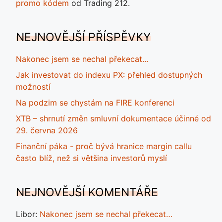
promo kódem
od Trading 212.
NEJNOVĚJŠÍ PŘÍSPĚVKY
Nakonec jsem se nechal překecat...
Jak investovat do indexu PX: přehled dostupných
možností
Na podzim se chystám na FIRE konferenci
XTB – shrnutí změn smluvní dokumentace účinné od
29. června 2026
Finanční páka - proč bývá hranice margin callu
často blíž, než si většina investorů myslí
NEJNOVĚJŠÍ KOMENTÁŘE
Libor
:
Nakonec jsem se nechal překecat…