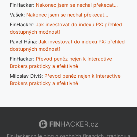
FinHacker
:
Nakonec jsem se nechal překecat…
Vašek
:
Nakonec jsem se nechal překecat…
FinHacker
:
Jak investovat do indexu PX: přehled
dostupných možností
Pavel Hána
:
Jak investovat do indexu PX: přehled
dostupných možností
FinHacker
:
Převod peněz nejen k Interactive
Brokers prakticky a efektivně
Miloslav Diviš
:
Převod peněz nejen k Interactive
Brokers prakticky a efektivně
FIN
HACKER.cz
FinHacker.cz je blog o osobních financích, tradingu a