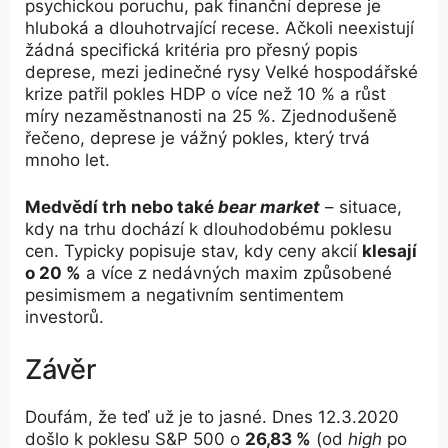
psychickou poruchu, pak finanční deprese je
hluboká a dlouhotrvající recese. Ačkoli neexistují
žádná specifická kritéria pro přesný popis
deprese, mezi jedinečné rysy Velké hospodářské
krize patřil pokles HDP o více než 10 % a růst
míry nezaměstnanosti na 25 %. Zjednodušeně
řečeno, deprese je vážný pokles, který trvá
mnoho let.
Medvědí trh nebo také
bear market
– situace,
kdy na trhu dochází k dlouhodobému poklesu
cen. Typicky popisuje stav, kdy ceny akcií
klesají
o 20 %
a více z nedávných maxim způsobené
pesimismem a negativním sentimentem
investorů.
Závěr
Doufám, že teď už je to jasné. Dnes 12.3.2020
došlo k poklesu S&P 500 o
26,83 %
(od
high
po