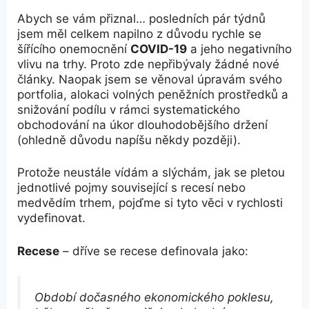
Abych se vám přiznal… posledních pár týdnů
jsem měl celkem napilno z důvodu rychle se
šířícího onemocnění
COVID-19
a jeho negativního
vlivu na trhy. Proto zde nepřibývaly žádné nové
články. Naopak jsem se věnoval úpravám svého
portfolia, alokaci volných peněžních prostředků a
snižování podílu v rámci systematického
obchodování na úkor dlouhodobějšího držení
(ohledně důvodu napíšu někdy později).
Protože neustále vídám a slýchám, jak se pletou
jednotlivé pojmy související s recesí nebo
medvědím trhem, pojďme si tyto věci v rychlosti
vydefinovat.
Recese
– dříve se recese definovala jako:
Období dočasného ekonomického poklesu,