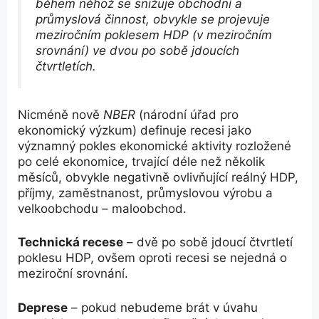
během něhož se snižuje obchodní a
průmyslová činnost, obvykle se projevuje
meziročním poklesem HDP (v meziročním
srovnání) ve dvou po sobě jdoucích
čtvrtletích.
Nicméně nově
NBER
(národní úřad pro
ekonomický výzkum) definuje recesi jako
významný pokles ekonomické aktivity rozložené
po celé ekonomice, trvající déle než několik
měsíců, obvykle negativně ovlivňující reálný HDP,
příjmy, zaměstnanost, průmyslovou výrobu a
velkoobchodu – maloobchod.
Technická recese
– dvě po sobě jdoucí čtvrtletí
poklesu HDP, ovšem oproti recesi se nejedná o
meziroční srovnání.
Deprese
– pokud nebudeme brát v úvahu