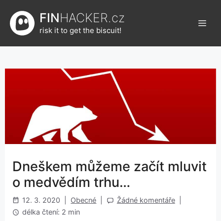
Přeskočit
FIN
HACKER.cz
na
Men
obsah
risk it to get the biscuit!
Dneškem můžeme začít mluvit
o medvědím trhu…
12. 3. 2020
|
Obecné
|
Žádné komentáře
|
délka čtení: 2 min