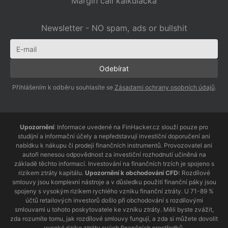
Margin call kalkulačka
Newsletter - NO spam, ads or bullshit
Přihlášením k odběru souhlasíte se
Zásadami ochrany osobních údajů
.
Upozornění
: Informace uvedené na FinHacker.cz slouží pouze pro
studijní a informační účely a nepředstavují investiční doporučení ani
nabídku k nákupu či prodeji finančních instrumentů. Provozovatel ani
autoři nenesou odpovědnost za investiční rozhodnutí učiněná na
základě těchto informací. Investování na finančních trzích je spojeno s
rizikem ztráty kapitálu.
Upozornění k obchodování CFD:
Rozdílové
smlouvy jsou komplexní nástroje a v důsledku použití finanční páky jsou
spojeny s vysokým rizikem rychlého vzniku finanční ztráty. U 71-89 %
účtů retailových investorů došlo při obchodování s rozdílovými
smlouvami u tohoto poskytovatele ke vzniku ztráty. Měli byste zvážit,
zda rozumíte tomu, jak rozdílové smlouvy fungují, a zda si můžete dovolit
vysoké riziko ztráty svých finančních prostředků.