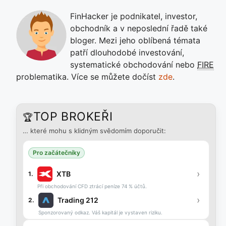
FinHacker je podnikatel, investor,
obchodník a v neposlední řadě také
bloger. Mezi jeho oblíbená témata
patří dlouhodobé investování,
systematické obchodování nebo
FIRE
problematika. Více se můžete dočíst
zde
.
TOP BROKEŘI
🏆
… které mohu s klidným svědomím doporučit:
Pro začátečníky
›
XTB
1.
Při obchodování CFD ztrácí peníze 74 % účtů.
›
Trading 212
2.
Sponzorovaný odkaz. Váš kapitál je vystaven riziku.