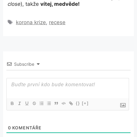
close
), takže
vítej, medvěde!
Štítky
korona krize
,
recese
Subscribe
{}
[+]
0
KOMENTÁŘE