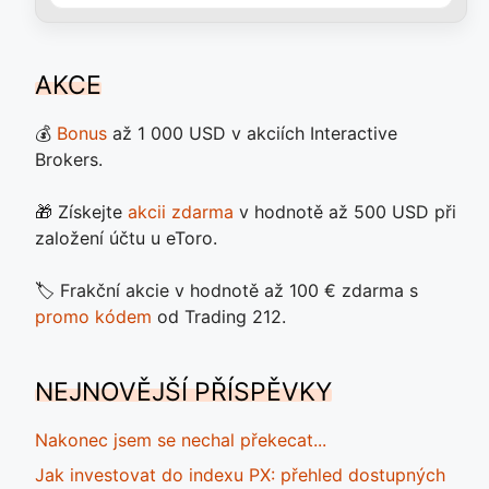
AKCE
💰
Bonus
až 1 000 USD v akciích Interactive
Brokers.
🎁 Získejte
akcii zdarma
v hodnotě až 500 USD při
založení účtu u eToro.
🏷️ Frakční akcie v hodnotě až 100 € zdarma s
promo kódem
od Trading 212.
NEJNOVĚJŠÍ PŘÍSPĚVKY
Nakonec jsem se nechal překecat...
Jak investovat do indexu PX: přehled dostupných