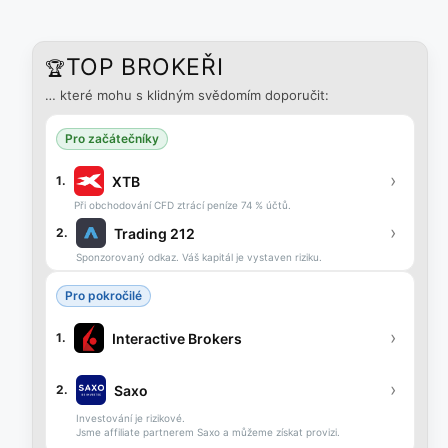
TOP BROKEŘI
🏆
… které mohu s klidným svědomím doporučit:
Pro začátečníky
›
XTB
1.
Při obchodování CFD ztrácí peníze 74 % účtů.
›
Trading 212
2.
Sponzorovaný odkaz. Váš kapitál je vystaven riziku.
Pro pokročilé
›
Interactive Brokers
1.
›
Saxo
2.
Investování je rizikové.
Jsme affiliate partnerem Saxo a můžeme získat provizi.