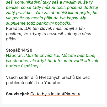
seš, komunikativní taky seš a myslím si, že ty
peníze, co se tady můžou točit, přičemž dodržuj
zlatý pravidlo – čím zazobanější klient příjde, tím
víc peněz by mohlo přijít do tvé kapsy. My
suplujeme totiž bankovní pobočku.“
Poradce:
„On ten člověk musí odejít s tím
pocitem, že kdyby to nezkusil, tak by o něco
přišel.“
Stopáž 14:20
Náborář:
„Musíte přivést lidi. Můžete bejt blbej
jak štoudev, ale když budete umět vodit lidi, tak
budete úspěšnej.“
Všech sedm dílů Hvězdných prachů lze bez
problémů nalézt na Youtube.
Související:
Co to byla instantPlatba »