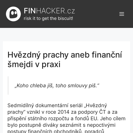
Přeskočit
FIN
HACKER.cz
na
Men
obsah
risk it to get the biscuit!
Hvězdný prachy aneb finanční
šmejdi v praxi
„Koho chleba jíš, toho smlouvy piš.“
Sedmidílný dokumentární seriál „Hvězdný
prachy“ vznikl v roce 2014 za podpory ČT a za
přispění státního rozpočtu a fondů EU. Jeho cílem
bylo postupně diváky seznámit s nepoctivými
postupy finančních obchodníků, poradců