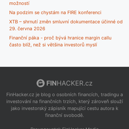
možností
Na podzim se chystám na FIRE konferenci
XTB – shrnutí změn smluvní dokumentace účinné od
29. června 2026
Finanční páka - proč bývá hranice margin callu
často blíž, než si většina investorů myslí
FIN
HACKER.cz
FinHacker.cz je blog o osobních financích, tradingu a
investování na finančních trzích, který zároveň slouží
jako investorský zápisník mapující cestu autora k
finanční svobodě.