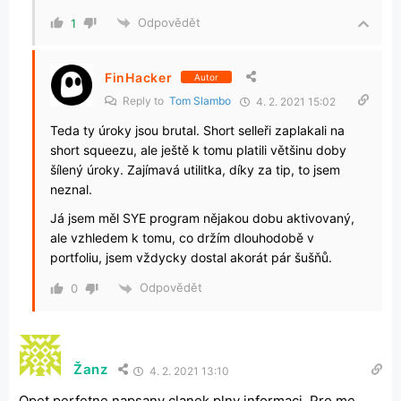
Odpovědět
1
FinHacker
Autor
Reply to
Tom Slambo
4. 2. 2021 15:02
Teda ty úroky jsou brutal. Short selleři zaplakali na
short squeezu, ale ještě k tomu platili většinu doby
šílený úroky. Zajímavá utilitka, díky za tip, to jsem
neznal.
Já jsem měl SYE program nějakou dobu aktivovaný,
ale vzhledem k tomu, co držím dlouhodobě v
portfoliu, jsem vždycky dostal akorát pár šušňů.
Odpovědět
0
Žanz
4. 2. 2021 13:10
Opet perfetne napsany clanek plny informaci. Pro me