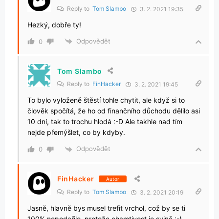
Reply to
Tom Slambo
3. 2. 2021 19:35
Hezký, dobře ty!
Odpovědět
0
Tom Slambo
Reply to
FinHacker
3. 2. 2021 19:45
To bylo vyloženě štěstí tohle chytit, ale když si to
člověk spočítá, že ho od finančního důchodu dělilo asi
10 dní, tak to trochu hlodá :-D Ale takhle nad tím
nejde přemýšlet, co by kdyby.
Odpovědět
0
FinHacker
Autor
Reply to
Tom Slambo
3. 2. 2021 20:19
Jasně, hlavně bys musel trefit vrchol, což by se ti
100% nepodařilo, protože chamtivost je svině :-)