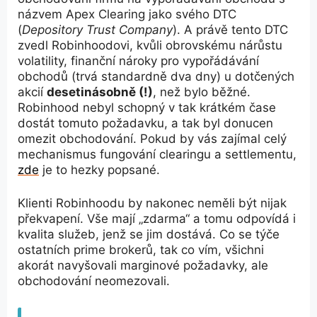
názvem Apex Clearing jako svého DTC
(
Depository Trust Company
). A právě tento DTC
zvedl Robinhoodovi, kvůli obrovskému nárůstu
volatility, finanční nároky pro vypořádávání
obchodů (trvá standardně dva dny) u dotčených
akcií
desetinásobně (!)
, než bylo běžné.
Robinhood nebyl schopný v tak krátkém čase
dostát tomuto požadavku, a tak byl donucen
omezit obchodování. Pokud by vás zajímal celý
mechanismus fungování clearingu a settlementu,
zde
je to hezky popsané.
Klienti Robinhoodu by nakonec neměli být nijak
překvapení. Vše mají „zdarma“ a tomu odpovídá i
kvalita služeb, jenž se jim dostává. Co se týče
ostatních prime brokerů, tak co vím, všichni
akorát navyšovali marginové požadavky, ale
obchodování neomezovali.