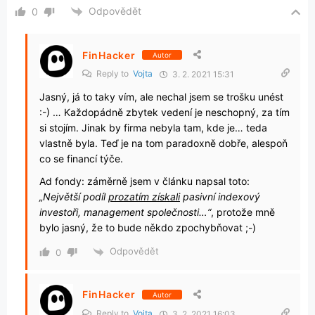
Odpovědět
0
FinHacker
Autor
Reply to
Vojta
3. 2. 2021 15:31
Jasný, já to taky vím, ale nechal jsem se trošku unést
:-) … Každopádně zbytek vedení je neschopný, za tím
si stojím. Jinak by firma nebyla tam, kde je… teda
vlastně byla. Teď je na tom paradoxně dobře, alespoň
co se financí týče.
Ad fondy: záměrně jsem v článku napsal toto:
„Největší podíl
prozatím získali
pasivní indexový
investoři, management společnosti…“
, protože mně
bylo jasný, že to bude někdo zpochybňovat ;-)
Odpovědět
0
FinHacker
Autor
Reply to
Vojta
3. 2. 2021 16:03