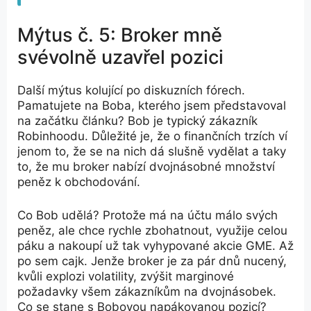
Mýtus č. 5: Broker mně
svévolně uzavřel pozici
Další mýtus kolující po diskuzních fórech.
Pamatujete na Boba, kterého jsem představoval
na začátku článku? Bob je typický zákazník
Robinhoodu. Důležité je, že o finančních trzích ví
jenom to, že se na nich dá slušně vydělat a taky
to, že mu broker nabízí dvojnásobné množství
peněz k obchodování.
Co Bob udělá? Protože má na účtu málo svých
peněz, ale chce rychle zbohatnout, využije celou
páku a nakoupí už tak vyhypované akcie GME. Až
po sem cajk. Jenže broker je za pár dnů nucený,
kvůli explozi volatility, zvýšit marginové
požadavky všem zákazníkům na dvojnásobek.
Co se stane s Bobovou napákovanou pozicí?