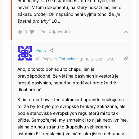
Američany. Co se ostatních EU brokerů týče, tak
nevím. V tom dokumentu, na který odkazuješ, nic o
zákazu prodeji OF napsáno není vyjma toho, že
„je
špatné pro trhy“
LOL
Odpovědět
0
Fers
Reply to
FinHacker
16. 2. 2021 15:50
Ano, z tohoto pohledu to chápu, jen je
pravděpodobné, že většina pasivních investorů je
prostě pasivních, nebudou prodávat protože drží
dlouhodobě.
S tím order flow – ten dokument opravdu neukuje na
to, že by to bylo pro evropské brokery zakázané, ale
podle stanoviska evropských regulátorů mi to tak
přijde. Samozřejmě, my smrtelníci to nijak neovlivníme,
ale na druhou stranu to (kupodivu vzhledem k
ostatním EU regulacím) vnímám jako jistou ochranu v