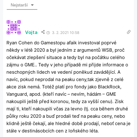
Nejstarší
Vojta
3. 2. 2021 10:58
Ryan Cohen do Gamestopu afaik investoval poprvé
někdy v létě 2020 a byl jedním z argumentů WSB, proč
očekávat zlepšení situace a tedy byl na počátku celého
zájmu o GME.. Tedy v jeho případě mi přijde informace o
neschopných lidech ve vedení poněkud zavádějící. A
navíc, pokud neprodal na peaku ceny,tak zjevně z celé
akce zisk nemá. Totéž platí pro fondy jako BlackRock,
Vanguard, apod. (kteří navíc – nevím, hádám – GME
nakoupili ještě před koronou, tedy za vyšší cenu). Zisk
mají ti, kteří nakoupili včas za levno (tj. cca během druhé
půlky roku 2020 a buď prodali teď na peaku ceny, nebo
klidně ještě čekají, ale hledné době prodají, neboť cena je
stále v destinásobcích cen z loňského léta.