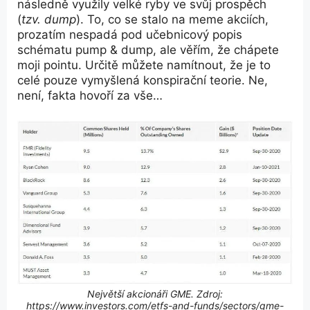
následně využily velké ryby ve svůj prospěch
(
tzv. dump
). To, co se stalo na meme akciích,
prozatím nespadá pod učebnicový popis
schématu pump & dump, ale věřím, že chápete
moji pointu. Určitě můžete namítnout, že je to
celé pouze vymyšlená konspirační teorie. Ne,
není, fakta hovoří za vše…
Největší akcionáři GME. Zdroj:
https://www.investors.com/etfs-and-funds/sectors/gme-