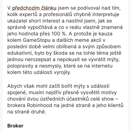
V
předchozím článku
jsem se podivoval nad tím,
kolik expertů a profesionálů chybně interpretuje
ukazatel short interest a nastínil jsem, jak se
správně vypočítává a co v reálu vlastně znamená
jeho hodnota přes 100 %. A protože je kauza
kolem GameStopu a dalších meme akcií v
poslední době velmi oblíbená a svým způsobem
edukativní, bylo by škoda se na tohle téma ještě
jednou nerozepsat a nepokusit se vyvrátit mýty,
polopravdy a nesmysly, které se na internetu
kolem této události vyrojily.
Abych však mohl začít bořit mýty s událostí
spojené, musím nejdřív přesně vysvětlit motivy
chování dvou ústředních účastníků celé show –
brokera Robinhood na jedné straně a jeho klientů
na straně druhé.
Broker