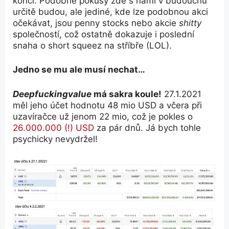
končí. Podobné pokusy zde s námi v budoucnu
určitě budou, ale jediné, kde lze podobnou akci
očekávat, jsou penny stocks nebo akcie
shitty
společností, což ostatně dokazuje i poslední
snaha o short squeez na stříbře (LOL).
Jedno se mu ale musí nechat…
Deepfuckingvalue
má sakra koule!
27.1.2021
měl jeho účet hodnotu 48 mio USD a včera při
uzavíračce už jenom 22 mio, což je pokles o
26.000.000 (!) USD
za pár dnů. Já bych tohle
psychicky nevydržel!