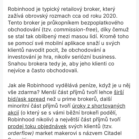
Robinhood je typický retailový broker, který
zažívá obrovský rozmach cca od roku 2020.
Tento broker je průkopníkem bezpoplatkového
obchodování (tzv.
commission-free
), díky čemuž
se stal tak oblíbený mezi masou lidí. Kromě toho
se pomocí své mobilní aplikace snaží u svých
klientů navodit pocit, že obchodování a
investování je hra, nikoliv seriózní business.
Snahou brokera tedy je, aby jeho klienti co
nejvíce a často obchodovali.
Jak ale Robinhood vydělává peníze, když je u něj
vše zdarma? Menší část příjmů tvoří lehce
širší
bid/ask spread
než u prime brokerů, další
minoritní část příjmů tvoří
úroky z shortovaných
akcií
(o který se s vámi běžní brokeři podělí,
Robinhood nikoliv) a největší část příjmů tvoří
prodej toku objednávek
svých klientů (tzv.
orderflow)
market makerovi s názvem Citadel