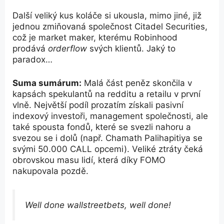
Další veliký kus koláče si ukousla, mimo jiné, již
jednou zmiňovaná společnost Citadel Securities,
což je market maker, kterému Robinhood
prodává
orderflow
svých klientů. Jaký to
paradox…
Suma sumárum:
Malá část peněz skončila v
kapsách spekulantů na redditu a retailu v první
vlně. Největší podíl prozatím získali pasivní
indexový investoři, management společnosti, ale
také spousta fondů, které se svezli nahoru a
svezou se i dolů (např. Chamath Palihapitiya se
svými 50.000 CALL opcemi). Veliké ztráty čeká
obrovskou masu lidí, která díky FOMO
nakupovala pozdě.
Well done wallstreetbets, well done!