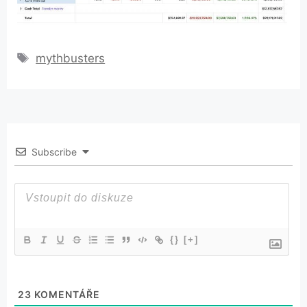
Štítky
mythbusters
Subscribe
{}
[+]
23
KOMENTÁŘE