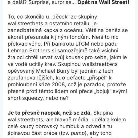
a další? Surprise, surprise…
Opět na Wall Street!
To, co skončilo u „děcek“ ze skupiny
wallstreetbets a ostatního retailu, je
zanedbatelná kapka z oceánu. Většina peněz se
akorát přesunula k jiným fondům. Není to nic
překvapivého. Při bankrotu LTCM nebo pádu
Lehman Brothers si samozřejmě také všichni
žraloci chtěli urvat svůj kousek pro sebe, jakmile
ve vodě ucítily krev. Skupinou wallstreetbets
opěvovaný Michael Burry byl jedním z těch
zprofanovanějších, kdo defacto „přispěl“ k
prohloubení krize 2008, což je paradox, protože
přesně proti těmto lidem oni přece „bojují“ svými
short squeezy, nebo ne?
Je to přesně naopak, než se zdá.
Skupina
wallstreetbets, ale hlavně média, udělala kolem
celé kauzy obrovský humbuk a odvedla tu
špinavou část práce (tzv.
pump
), aby toho