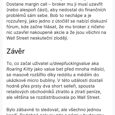
Dostane margin call – broker mu ji musí uzavřít
(nebo alespoň část), aby nedostal do finančních
problémů sám sebe. Bob to nechápe a je
rozzuřený, jako jedno z útočišť se nabízí diskuzní
fórum, kde začne hlásat, že mu broker z ničeho
nic uzavřel nakoupené akcie a že jsou všichni na
Wall Street neskuteční zloději.
Závěr
To, co začal uživatel
u/deepfuckingvalue
aka
Roaring Kitty
jako value bet před mnoha měsíci,
se masově rozšířilo díky redditu a médiím do
ukázkové micro bubliny. V této události dostali
hodně přes prsty dva short selleři, spousta
retailových obchodníků ztratilo a ztratí peníze,
ale většina se rozdistribuovala po Wall Street.
Bylo zábavné to sledovat, ale všechno jednou