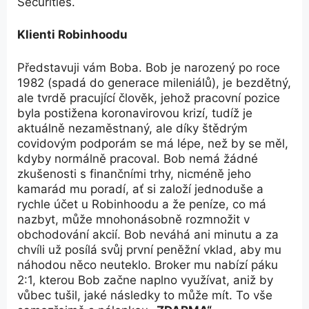
Securities.
Klienti Robinhoodu
Představuji vám Boba. Bob je narozený po roce
1982 (spadá do generace mileniálů), je bezdětný,
ale tvrdě pracující člověk, jehož pracovní pozice
byla postižena koronavirovou krizí, tudíž je
aktuálně nezaměstnaný, ale díky štědrým
covidovým podporám se má lépe, než by se měl,
kdyby normálně pracoval. Bob nemá žádné
zkušenosti s finančními trhy, nicméně jeho
kamarád mu poradí, ať si založí jednoduše a
rychle účet u Robinhoodu a že peníze, co má
nazbyt, může mnohonásobně rozmnožit v
obchodování akcií. Bob neváhá ani minutu a za
chvíli už posílá svůj první peněžní vklad, aby mu
náhodou něco neuteklo. Broker mu nabízí páku
2:1, kterou Bob začne naplno využívat, aniž by
vůbec tušil, jaké následky to může mít. To vše