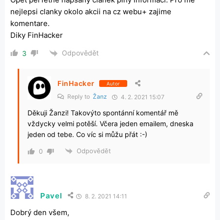
nejlepsi clanky okolo akcii na cz webu+ zajime
komentare.
Diky FinHacker
Odpovědět
3
FinHacker
Autor
Reply to
Žanz
4. 2. 2021 15:07
Děkuji Žanzi! Takovýto spontánní komentář mě
vždycky velmi potěší. Včera jeden emailem, dneska
jeden od tebe. Co víc si můžu přát :-)
Odpovědět
0
Pavel
8. 2. 2021 14:11
Dobrý den všem,