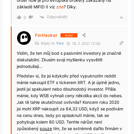
order flow je pro evropské brokery zakázaný na
základě MiFID II viz
zde
? Díky.
Odpovědět
0
FinHacker
Autor
Reply to
Fers
16. 2. 2021 12:36
Vidím, že ten můj bod s pasivními investory je značně
diskutabilní. Zkusím svoji myšlenku vysvětlit
jednodušeji…
Představ si, že jsi kdykoliv před vypuknutím reddit
mánie nakoupil ETF s tickerem XRT. A je úplně jedno,
jestli jsi spekulant nebo dlouhodobý investor. Přišla
mánie, kdy WSB vyhnali ceny několika akcií do nebes.
Jak tě tahle skutečnost ovlivnila? Koncem roku 2020
jsi mohl XRP nakoupit za 64,32 USD, když se podívám
na cenu dnes, tedy po splasknutí mánie, tak se
pohybuje kolem 80 USD. Tenhle nárůst není
způsobený
pouze
tím, že se extrémně dařilo firmám v