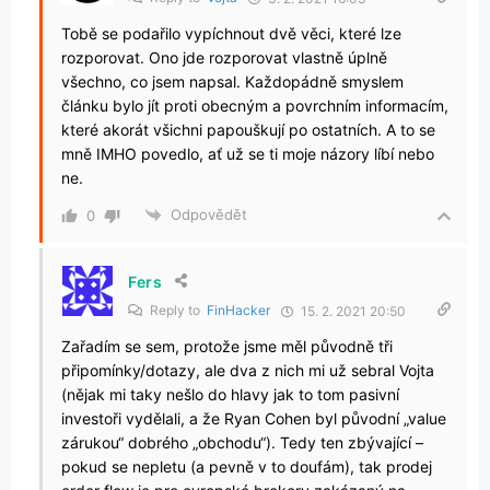
Tobě se podařilo vypíchnout dvě věci, které lze
rozporovat. Ono jde rozporovat vlastně úplně
všechno, co jsem napsal. Každopádně smyslem
článku bylo jít proti obecným a povrchním informacím,
které akorát všichni papouškují po ostatních. A to se
mně IMHO povedlo, ať už se ti moje názory líbí nebo
ne.
Odpovědět
0
Fers
Reply to
FinHacker
15. 2. 2021 20:50
Zařadím se sem, protože jsme měl původně tři
připomínky/dotazy, ale dva z nich mi už sebral Vojta
(nějak mi taky nešlo do hlavy jak to tom pasivní
investoři vydělali, a že Ryan Cohen byl původní „value
zárukou“ dobrého „obchodu“). Tedy ten zbývající –
pokud se nepletu (a pevně v to doufám), tak prodej