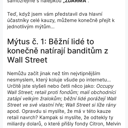
samozřejmě s nálepkou
„ZDARMA“
.
Teď, když jsem vám představil dva hlavní
účastníky celé kauzy, můžeme konečně přejít k
jednotlivým mýtům…
Mýtus č. 1: Běžní lidé to
konečně natírají banditům z
Wall Street
Nemůžu začít jinak než tím nejvtipnějším
nesmyslem, který koluje všude po internetu…
Určitě jste slyšeli nebo četli něco jako:
Occupy
Wall Street; retail proti fondům; malí obchodníci
zatápí velkým žralokům; běžní lidé porážejí Wall
Street ve své vlastní hře; Wall Street si líže rány
apod. Opravdu si myslíte, že má v této kauze
retail navrch? Kampak si myslíte, že odtekly ty
miliardy dolarů, o které přišly fondy Citron, Melvin