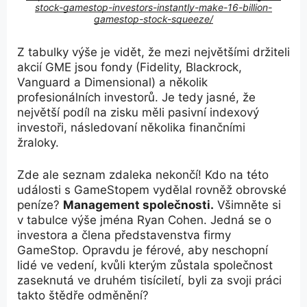
stock-gamestop-investors-instantly-make-16-billion-
gamestop-stock-squeeze/
Z tabulky výše je vidět, že mezi největšími držiteli
akcií GME jsou fondy (Fidelity, Blackrock,
Vanguard a Dimensional) a několik
profesionálních investorů. Je tedy jasné, že
největší podíl na zisku měli pasivní indexový
investoři, následovaní několika finančními
žraloky.
Zde ale seznam zdaleka nekončí! Kdo na této
události s GameStopem vydělal rovněž obrovské
peníze?
Management společnosti.
Všimněte si
v tabulce výše jména Ryan Cohen. Jedná se o
investora a člena představenstva firmy
GameStop. Opravdu je férové, aby neschopní
lidé ve vedení, kvůli kterým zůstala společnost
zaseknutá ve druhém tisíciletí, byli za svoji práci
takto štědře odměnění?