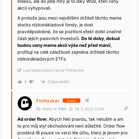
indexu, ale do jisté míry je to díky WSB, kteří ceny
akcií vyhypovali.
A protože jsou mezi největšími držiteli těchto meme
stocks nízkonákladové fondy, je dost
pravděpodobné, že se pozitivní efekt dotkl značné
části jejich pasivních investorů.
Do té doby, dokud
budou ceny meme akcií výše než před mánií
,
profitují na celé záležitosti zejména držitelé těchto
nízkonákladových ETFs.
Last edited před 5 let by FinHacker
Odpovědět
1
FinHacker
Autor
Reply to
Fers
16. 2. 2021 12:45
Ad order flow:
Abych řekl pravdu, tak netuším a ani
to pro můj styl obchodování není důležité. Order flow
prodává IB pouze ve verzi lite účtu, který je jenom pro