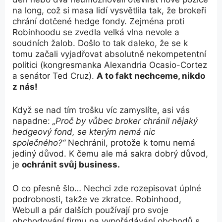
na long, což si masa lidí vysvětlila tak, že brokeři
chrání dotčené hedge fondy. Zejména proti
Robinhoodu se zvedla velká vlna nevole a
soudních žalob. Došlo to tak daleko, že se k
tomu začali vyjadřovat absolutně nekompetentní
politici (kongresmanka Alexandria Ocasio-Cortez
a senátor Ted Cruz).
A to fakt nechceme, nikdo
z nás!
Když se nad tím trošku víc zamyslíte, asi vás
napadne:
„Proč by vůbec broker chránil nějaký
hedgeový fond, se kterým nemá nic
společného?“
Nechránil, protože k tomu nemá
jediný důvod. K čemu ale má sakra dobrý důvod,
je
ochránit svůj business.
O co přesně šlo… Nechci zde rozepisovat úplné
podrobnosti, takže ve zkratce. Robinhood,
Webull a pár dalších používají pro svoje
obchodování firmu na vypořádávání obchodů s