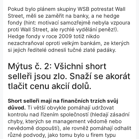
Pokud bylo plánem skupiny WSB potrestat Wall
Street, měli se zaměřit na banky, a ne hedge
fondy (hint: motivací samozřejmě nebyla vzpoura
proti Wall Street, ale rychlé vydělání peněz!).
Hedge fondy v roce 2009 totiž nikdo
nezachraňoval oproti velkým bankám, ze kterých
si jejich ředitelé odnesli tučné zlaté padáky.
Mýtus č. 2: Všichni short
selleři jsou zlo. Snaží se akorát
tlačit cenu akcií dolů.
Short selleři mají na finančních trzích svůj
důvod.
Ti větší obvykle pomáhají udržovat
kontrolu nad řízením společností (hledají zásadní
chyby, kterých se management vědomě nebo
nevědomě dopouští), ale rovněž pomáhají odhalit
různé podvody, jako tomu bylo u firem typu