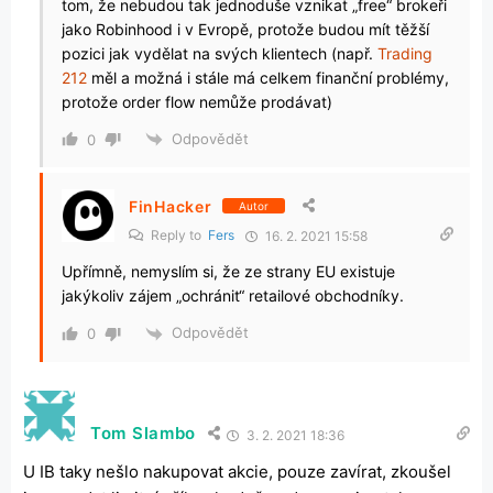
tom, že nebudou tak jednoduše vznikat „free“ brokeři
jako Robinhood i v Evropě, protože budou mít těžší
pozici jak vydělat na svých klientech (např.
Trading
212
měl a možná i stále má celkem finanční problémy,
protože order flow nemůže prodávat)
Odpovědět
0
FinHacker
Autor
Reply to
Fers
16. 2. 2021 15:58
Upřímně, nemyslím si, že ze strany EU existuje
jakýkoliv zájem „ochránit“ retailové obchodníky.
Odpovědět
0
Tom Slambo
3. 2. 2021 18:36
U IB taky nešlo nakupovat akcie, pouze zavírat, zkoušel