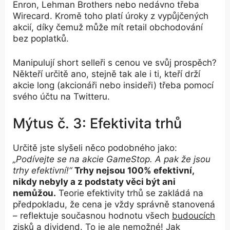
Enron, Lehman Brothers nebo nedávno třeba
Wirecard. Kromě toho platí úroky z vypůjčených
akcií, díky čemuž může mít retail obchodování
bez poplatků.
Manipulují short selleři s cenou ve svůj prospěch?
Někteří určitě ano, stejně tak ale i ti, kteří drží
akcie long (akcionáři nebo insideři) třeba pomocí
svého účtu na Twitteru.
Mýtus č. 3: Efektivita trhů
Určitě jste slyšeli něco podobného jako:
„Podívejte se na akcie GameStop. A pak že jsou
trhy efektivní!“
Trhy nejsou 100% efektivní,
nikdy nebyly a z podstaty věci být ani
nemůžou.
Teorie efektivity trhů se zakládá na
předpokladu, že cena je vždy správně stanovená
– reflektuje současnou hodnotu všech
budoucích
zisků a dividend. To je ale nemožné! Jak