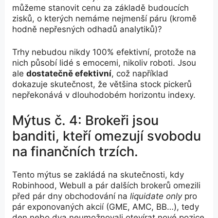
můžeme stanovit cenu za základě budoucích
zisků, o kterých nemáme nejmenší páru (kromě
hodně nepřesných odhadů analytiků)?
Trhy nebudou nikdy 100% efektivní, protože na
nich působí lidé s emocemi, nikoliv roboti. Jsou
ale
dostatečně efektivní
, což například
dokazuje skutečnost, že většina stock pickerů
nepřekonává v dlouhodobém horizontu indexy.
Mýtus č. 4: Brokeři jsou
banditi, kteří omezují svobodu
na finančních trzích.
Tento mýtus se zakládá na skutečnosti, kdy
Robinhood, Webull a pár dalších brokerů omezili
před pár dny obchodování na
liquidate only
pro
pár exponovaných akcií (GME, AMC, BB…), tedy
den nebo dva neumožnovali otevírat nové pozice