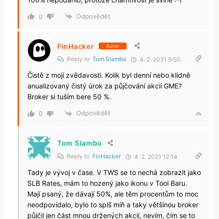
Odpovědět
0
FinHacker
Autor
Reply to
Tom Slambo
4. 2. 2021 9:50
Čistě z mojí zvědavosti. Kolik byl denní nebo klidně
anualizovaný čistý úrok za půjčování akcií GME?
Broker si tuším bere 50 %.
Odpovědět
0
Tom Slambo
Reply to
FinHacker
4. 2. 2021 12:14
Tady je vývoj v čase. V TWS se to nechá zobrazit jako
SLB Rates, mám to hozený jako ikonu v Tool Baru.
Mají psaný, že dávají 50%, ale těm procentům to moc
neodpovídalo, bylo to spíš míň a taky většinou broker
půjčil jen část mnou držených akcií, nevím, čím se to