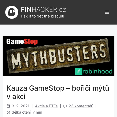
Přeskočit
FIN
HACKER.cz
na
Men
obsah
risk it to get the biscuit!
Kauza GameStop – bořiči mýtů
v akci
3. 2. 2021
|
Akcie a ETFs
|
23 komentářů
|
délka čtení: 7 min