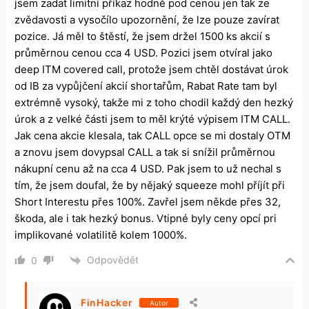
jsem zadat limitní příkaz hodně pod cenou jen tak ze
zvědavosti a vysočílo upozornění, že lze pouze zavírat
pozice. Já měl to štěstí, že jsem držel 1500 ks akcií s
průměrnou cenou cca 4 USD. Pozici jsem otvíral jako
deep ITM covered call, protože jsem chtěl dostávat úrok
od IB za vypůjčení akcií shortařům, Rabat Rate tam byl
extrémně vysoký, takže mi z toho chodil každý den hezký
úrok a z velké části jsem to měl krýté výpisem ITM CALL.
Jak cena akcie klesala, tak CALL opce se mi dostaly OTM
a znovu jsem dovypsal CALL a tak si snížil průměrnou
nákupní cenu až na cca 4 USD. Pak jsem to už nechal s
tím, že jsem doufal, že by nějaký squeeze mohl příjít při
Short Interestu přes 100%. Zavřel jsem někde přes 32,
škoda, ale i tak hezký bonus. Vtipné byly ceny opcí pri
implikované volatilitě kolem 1000%.
Odpovědět
0
FinHacker
Autor