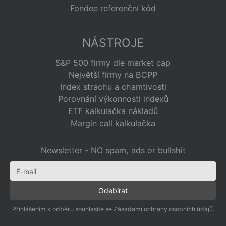
Fondee referenční kód
NÁSTROJE
S&P 500 firmy dle market cap
Největší firmy na BCPP
Index strachu a chamtivosti
Porovnání výkonnosti indexů
ETF kalkulačka nákladů
Margin call kalkulačka
Newsletter - NO spam, ads or bullshit
Přihlášením k odběru souhlasíte se
Zásadami ochrany osobních údajů
.