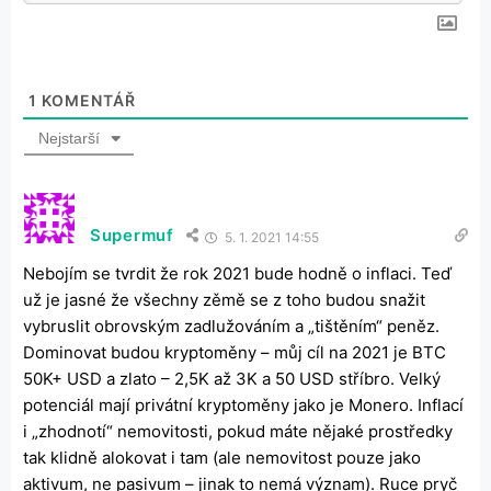
1
KOMENTÁŘ
Nejstarší
Supermuf
5. 1. 2021 14:55
Nebojím se tvrdit že rok 2021 bude hodně o inflaci. Teď
už je jasné že všechny zěmě se z toho budou snažit
vybruslit obrovským zadlužováním a „tištěním“ peněz.
Dominovat budou kryptoměny – můj cíl na 2021 je BTC
50K+ USD a zlato – 2,5K až 3K a 50 USD stříbro. Velký
potenciál mají privátní kryptoměny jako je Monero. Inflací
i „zhodnotí“ nemovitosti, pokud máte nějaké prostředky
tak klidně alokovat i tam (ale nemovitost pouze jako
aktivum, ne pasivum – jinak to nemá význam). Ruce pryč