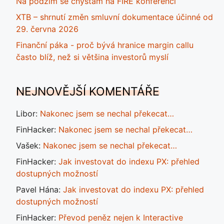
Na podzim se chystám na FIRE konferenci
XTB – shrnutí změn smluvní dokumentace účinné od
29. června 2026
Finanční páka - proč bývá hranice margin callu
často blíž, než si většina investorů myslí
NEJNOVĚJŠÍ KOMENTÁŘE
Libor
:
Nakonec jsem se nechal překecat…
FinHacker
:
Nakonec jsem se nechal překecat…
Vašek
:
Nakonec jsem se nechal překecat…
FinHacker
:
Jak investovat do indexu PX: přehled
dostupných možností
Pavel Hána
:
Jak investovat do indexu PX: přehled
dostupných možností
FinHacker
:
Převod peněz nejen k Interactive