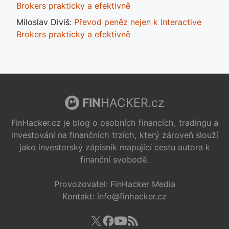
Brokers prakticky a efektivně
Miloslav Diviš
:
Převod peněz nejen k Interactive
Brokers prakticky a efektivně
FIN
HACKER.cz
FinHacker.cz je blog o osobních financích, tradingu a
investování na finančních trzích, který zároveň slouží
jako investorský zápisník mapující cestu autora k
finanční svobodě.
Provozovatel: FinHacker Media
Kontakt: info@finhacker.cz