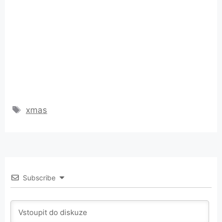
Štítky
xmas
Subscribe