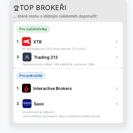
TOP BROKEŘI
🏆
… které mohu s klidným svědomím doporučit:
Pro začátečníky
›
XTB
1.
Při obchodování CFD ztrácí peníze 74 % účtů.
›
Trading 212
2.
Sponzorovaný odkaz. Váš kapitál je vystaven riziku.
Pro pokročilé
›
Interactive Brokers
1.
›
Saxo
2.
Investování je rizikové.
Jsme affiliate partnerem Saxo a můžeme získat provizi.