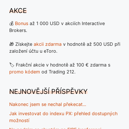
AKCE
💰
Bonus
až 1 000 USD v akciích Interactive
Brokers.
🎁 Získejte
akcii zdarma
v hodnotě až 500 USD při
založení účtu u eToro.
🏷️ Frakční akcie v hodnotě až 100 € zdarma s
promo kódem
od Trading 212.
NEJNOVĚJŠÍ PŘÍSPĚVKY
Nakonec jsem se nechal překecat...
Jak investovat do indexu PX: přehled dostupných
možností