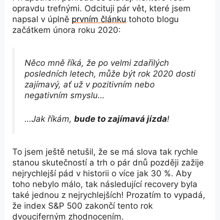
opravdu trefnými. Odcituji pár vět, které jsem
napsal v úplně
prvním článku
tohoto blogu
začátkem února roku 2020:
Něco mně říká, že po velmi zdařilých
posledních letech, může být rok 2020 dosti
zajímavý, ať už v pozitivním nebo
negativním smyslu…
…Jak říkám,
bude to zajímavá jízda
!
To jsem ještě netušil, že se má slova tak rychle
stanou skutečností a trh o pár dnů později zažije
nejrychlejší pád v historii o více jak 30 %. Aby
toho nebylo málo, tak následující recovery byla
také jednou z nejrychlejších! Prozatím to vypadá,
že index S&P 500 zakončí tento rok
dvouciferným zhodnocením.