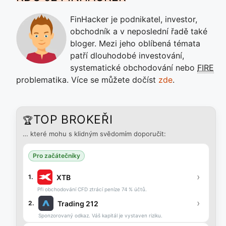
FinHacker je podnikatel, investor,
obchodník a v neposlední řadě také
bloger. Mezi jeho oblíbená témata
patří dlouhodobé investování,
systematické obchodování nebo
FIRE
problematika. Více se můžete dočíst
zde
.
TOP BROKEŘI
🏆
… které mohu s klidným svědomím doporučit:
Pro začátečníky
›
XTB
1.
Při obchodování CFD ztrácí peníze 74 % účtů.
›
Trading 212
2.
Sponzorovaný odkaz. Váš kapitál je vystaven riziku.