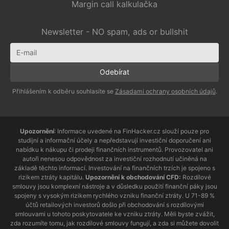
Margin call kalkulačka
Newsletter - NO spam, ads or bullshit
Přihlášením k odběru souhlasíte se
Zásadami ochrany osobních údajů
.
Upozornění
: Informace uvedené na FinHacker.cz slouží pouze pro
studijní a informační účely a nepředstavují investiční doporučení ani
nabídku k nákupu či prodeji finančních instrumentů. Provozovatel ani
autoři nenesou odpovědnost za investiční rozhodnutí učiněná na
základě těchto informací. Investování na finančních trzích je spojeno s
rizikem ztráty kapitálu.
Upozornění k obchodování CFD:
Rozdílové
smlouvy jsou komplexní nástroje a v důsledku použití finanční páky jsou
spojeny s vysokým rizikem rychlého vzniku finanční ztráty. U 71-89 %
účtů retailových investorů došlo při obchodování s rozdílovými
smlouvami u tohoto poskytovatele ke vzniku ztráty. Měli byste zvážit,
zda rozumíte tomu, jak rozdílové smlouvy fungují, a zda si můžete dovolit