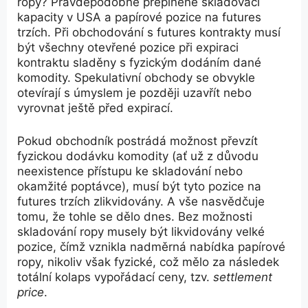
ropy? Pravděpodobně přeplněné skladovací
kapacity v USA a papírové pozice na futures
trzích. Při obchodování s futures kontrakty musí
být všechny otevřené pozice při expiraci
kontraktu sladěny s fyzickým dodáním dané
komodity. Spekulativní obchody se obvykle
otevírají s úmyslem je později uzavřít nebo
vyrovnat ještě před expirací.
Pokud obchodník postrádá možnost převzít
fyzickou dodávku komodity (ať už z důvodu
neexistence přístupu ke skladování nebo
okamžité poptávce), musí být tyto pozice na
futures trzích zlikvidovány. A vše nasvědčuje
tomu, že tohle se dělo dnes. Bez možnosti
skladování ropy musely být likvidovány velké
pozice, čímž vznikla nadměrná nabídka papírové
ropy, nikoliv však fyzické, což mělo za následek
totální kolaps vypořádací ceny, tzv.
settlement
price
.