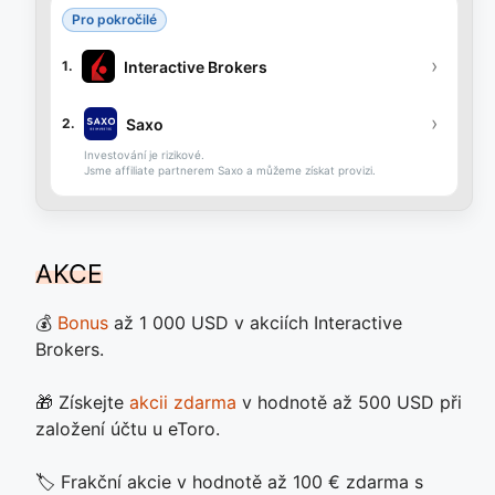
Pro pokročilé
›
Interactive Brokers
1.
›
Saxo
2.
Investování je rizikové.
Jsme affiliate partnerem Saxo a můžeme získat provizi.
AKCE
💰
Bonus
až 1 000 USD v akciích Interactive
Brokers.
🎁 Získejte
akcii zdarma
v hodnotě až 500 USD při
založení účtu u eToro.
🏷️ Frakční akcie v hodnotě až 100 € zdarma s