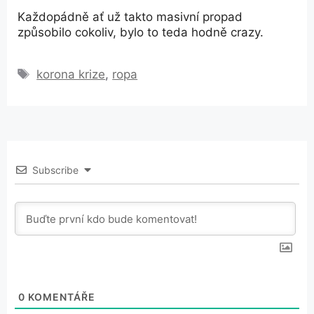
Každopádně ať už takto masivní propad
způsobilo cokoliv, bylo to teda hodně crazy.
Štítky
korona krize
,
ropa
Subscribe
0
KOMENTÁŘE