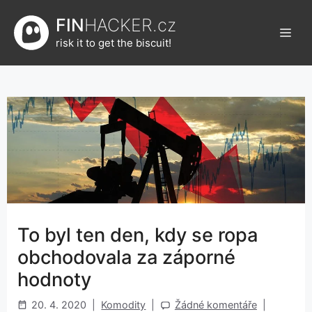
Přeskočit
FIN
HACKER.cz
na
Men
obsah
risk it to get the biscuit!
To byl ten den, kdy se ropa
obchodovala za záporné
hodnoty
20. 4. 2020
|
Komodity
|
Žádné komentáře
|