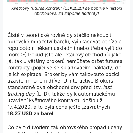
Květnový futures kontrakt (CLK2020) se poprvé v historii
obchodoval za záporné hodnoty!
Čistě v teoretické rovině by stačilo nakoupit
obrovské množství barelů, vyinkasovat peníze a
ropu potom někam uskladnit nebo třeba vylít do
moře :-) Pokud jste ale retailový obchodník jako
já, tak u většiny brokerů nemůžete držet futures
kontrakty (pojící se se skladovacími náklady) do
jejich expirace. Broker by vám takovouto pozici
uzavřel mnohem dříve. U Interactive Brokers
standardně dva obchodní dny před tzv.
last
trading day
(LTD), takže by k automatickému
uzavření květnového kontraktu došlo už
17.4.2020, a to byla cena ještě „závratných“
18.27 USD za barel
.
Co bylo důvodem tak obrovského propadu ceny