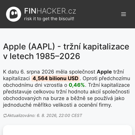
Přeskočit
FIN
HACKER.cz
na
Men
obsah
risk it to get the biscuit!
Apple (AAPL) - tržní kapitalizace
v letech 1985–2026
K datu 6. srpna 2026 měla společnost
Apple
tržní
kapitalizaci
4,564 bilionu USD
. Oproti předchozímu
obchodnímu dni vzrostla o
0,46%
. Tržní kapitalizace
představuje celkovou tržní hodnotu akcií společnosti
obchodovaných na burze a běžně se používá jako
jednoduché měřítko velikosti a ocenění firmy.
Aktualizováno: 6. 8. 2026, 22:00 CEST