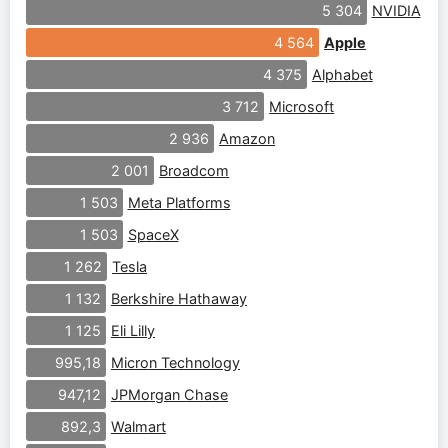
NVIDIA
5 304
Apple
4 564
Alphabet
4 375
Microsoft
3 712
Amazon
2 936
Broadcom
2 001
Meta Platforms
1 503
SpaceX
1 503
Tesla
1 262
Berkshire Hathaway
1 132
Eli Lilly
1 125
Micron Technology
995,18
JPMorgan Chase
947,12
Walmart
892,3