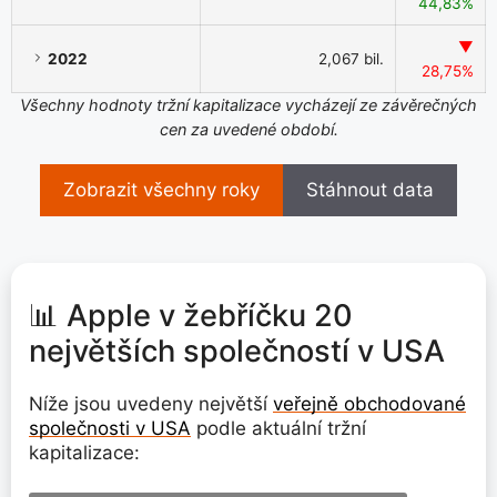
44,83%
▼
2022
2,067 bil.
28,75%
Všechny hodnoty tržní kapitalizace vycházejí ze závěrečných
cen za uvedené období.
Zobrazit všechny roky
Stáhnout data
📊 Apple v žebříčku 20
největších společností v USA
Níže jsou uvedeny největší
veřejně obchodované
společnosti v USA
podle aktuální tržní
kapitalizace: