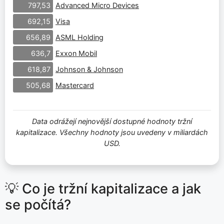
Advanced Micro Devices
797,53
Visa
692,15
ASML Holding
656,89
Exxon Mobil
636,7
Johnson & Johnson
618,87
Mastercard
505,68
Data odrážejí nejnovější dostupné hodnoty tržní
kapitalizace. Všechny hodnoty jsou uvedeny v miliardách
USD.
💡 Co je tržní kapitalizace a jak
se počítá?