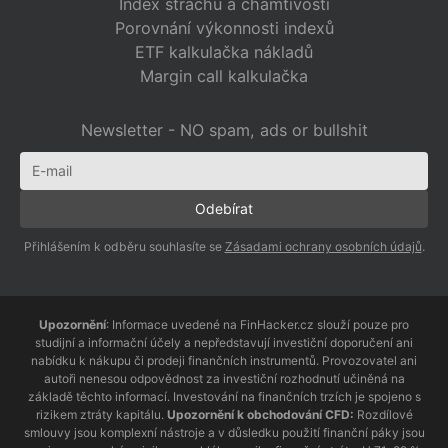
Index strachu a chamtivosti
Porovnání výkonnosti indexů
ETF kalkulačka nákladů
Margin call kalkulačka
Newsletter - NO spam, ads or bullshit
Přihlášením k odběru souhlasíte se
Zásadami ochrany osobních údajů
.
Upozornění
: Informace uvedené na FinHacker.cz slouží pouze pro
studijní a informační účely a nepředstavují investiční doporučení ani
nabídku k nákupu či prodeji finančních instrumentů. Provozovatel ani
autoři nenesou odpovědnost za investiční rozhodnutí učiněná na
základě těchto informací. Investování na finančních trzích je spojeno s
rizikem ztráty kapitálu.
Upozornění k obchodování CFD:
Rozdílové
smlouvy jsou komplexní nástroje a v důsledku použití finanční páky jsou