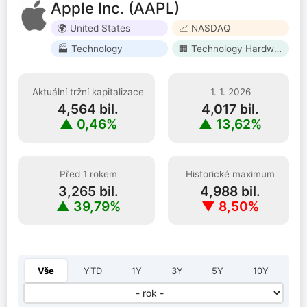
Apple Inc. (AAPL)
🌍 United States
📈 NASDAQ
🏭 Technology
🏢 Technology Hardware, Storage & Peripherals
Aktuální tržní kapitalizace
1. 1. 2026
4,564 bil.
4,017 bil.
▲ 0,46%
▲ 13,62%
Před 1 rokem
Historické maximum
3,265 bil.
4,988 bil.
▲ 39,79%
▼ 8,50%
Vyberte rok:
Vše
YTD
1Y
3Y
5Y
10Y