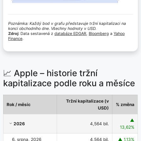
Poznámka: Každý bod v grafu představuje tržní kapitalizaci na
konci obchodního dne. Všechny hodnoty v USD.
Zdroj
: Data sestavená z
databáze EDGAR
,
Bloomberg
a
Yahoo
Finance
.
📈 Apple – historie tržní
kapitalizace podle roku a měsíce
Tržní kapitalizace (v
Rok / měsíc
% změna
USD)
Apple – historie tržní kapitalizace podle roku a měsíce
▲
2026
4,564 bil.
13,62%
6. srpna, 2026
4,564 bil.
▲ 1,13%