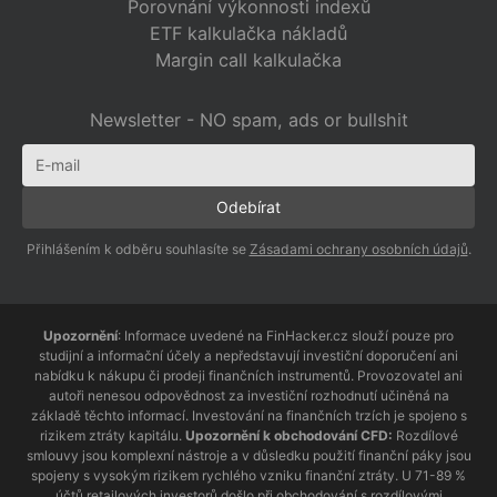
Porovnání výkonnosti indexů
ETF kalkulačka nákladů
Margin call kalkulačka
Newsletter - NO spam, ads or bullshit
Přihlášením k odběru souhlasíte se
Zásadami ochrany osobních údajů
.
Upozornění
: Informace uvedené na FinHacker.cz slouží pouze pro
studijní a informační účely a nepředstavují investiční doporučení ani
nabídku k nákupu či prodeji finančních instrumentů. Provozovatel ani
autoři nenesou odpovědnost za investiční rozhodnutí učiněná na
základě těchto informací. Investování na finančních trzích je spojeno s
rizikem ztráty kapitálu.
Upozornění k obchodování CFD:
Rozdílové
smlouvy jsou komplexní nástroje a v důsledku použití finanční páky jsou
spojeny s vysokým rizikem rychlého vzniku finanční ztráty. U 71-89 %
účtů retailových investorů došlo při obchodování s rozdílovými