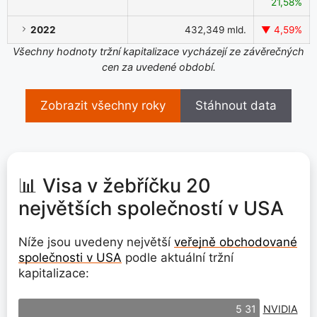
21,58%
2022
432,349 mld.
▼ 4,59%
Všechny hodnoty tržní kapitalizace vycházejí ze závěrečných
cen za uvedené období.
Zobrazit všechny roky
Stáhnout data
📊 Visa v žebříčku 20
největších společností v USA
Níže jsou uvedeny největší
veřejně obchodované
společnosti v USA
podle aktuální tržní
kapitalizace:
NVIDIA
5 31