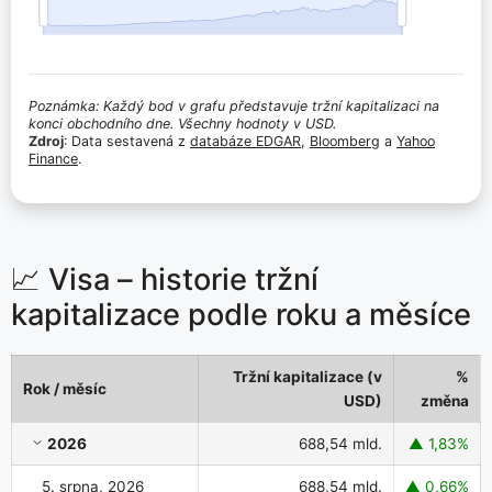
Poznámka: Každý bod v grafu představuje tržní kapitalizaci na
konci obchodního dne. Všechny hodnoty v USD.
Zdroj
: Data sestavená z
databáze EDGAR
,
Bloomberg
a
Yahoo
Finance
.
📈 Visa – historie tržní
kapitalizace podle roku a měsíce
Tržní kapitalizace (v
%
Rok / měsíc
USD)
změna
Visa – historie tržní kapitalizace podle roku a měsíce
2026
688,54 mld.
▲ 1,83%
5. srpna, 2026
688,54 mld.
▲ 0,66%