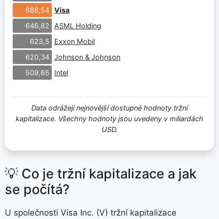
Visa
688,54
ASML Holding
646,82
Exxon Mobil
623,5
Johnson & Johnson
620,34
Intel
509,65
Data odrážejí nejnovější dostupné hodnoty tržní
kapitalizace. Všechny hodnoty jsou uvedeny v miliardách
USD.
💡 Co je tržní kapitalizace a jak
se počítá?
U společnosti Visa Inc. (V) tržní kapitalizace