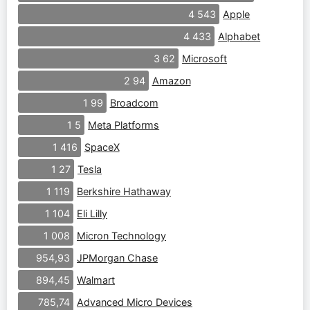
Apple
4 543
Alphabet
4 433
Microsoft
3 62
Amazon
2 94
Broadcom
1 99
Meta Platforms
1 5
SpaceX
1 416
Tesla
1 27
Berkshire Hathaway
1 119
Eli Lilly
1 104
Micron Technology
1 008
JPMorgan Chase
954,93
Walmart
894,45
Advanced Micro Devices
785,74