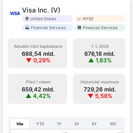
Visa Inc. (V)
🌍 United States
📈 NYSE
🏭 Financial Services
🏢 Financial Services
Aktuální tržní kapitalizace
1. 1. 2026
688,54 mld.
676,18 mld.
▼ 0,29%
▲ 1,83%
Před 1 rokem
Historické maximum
659,42 mld.
729,26 mld.
▲ 4,42%
▼ 5,58%
Vyberte rok:
Vše
YTD
1Y
3Y
5Y
10Y