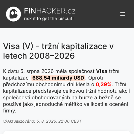
Přeskočit
FIN
HACKER.cz
na
Men
obsah
risk it to get the biscuit!
Visa (V) - tržní kapitalizace v
letech 2008–2026
K datu 5. srpna 2026 měla společnost
Visa
tržní
kapitalizaci
688,54 miliardy USD
. Oproti
předchozímu obchodnímu dni klesla o
0,29%
. Tržní
kapitalizace představuje celkovou tržní hodnotu akcií
společnosti obchodovaných na burze a běžně se
používá jako jednoduché měřítko velikosti a ocenění
firmy.
Aktualizováno: 5. 8. 2026, 22:00 CEST