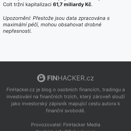
Colt tržní kapitalizaci
61,7 miliardy Kč
.
Upozornění: Přestože jsou data zpracována s
maximální péčí, mohou obsahovat drobné
nepřesnosti.
FIN
HACKER.cz
FinHacker.cz je blog o osobních financích, tradingu a
investování na finančních trzích, který zároveň slouží
jako investorský zápisník mapující cestu autora k
finanční svobodě.
Provozovatel: FinHacker Media