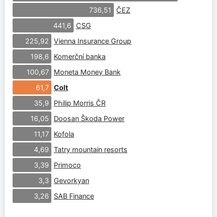
ČEZ
736,51
CSG
441,6
Vienna Insurance Group
225,92
Komerční banka
198,6
Moneta Money Bank
100,67
Colt
61,7
Philip Morris ČR
35,9
Doosan Škoda Power
16,05
Kofola
11,17
Tatry mountain resorts
4,69
Primoco
3,39
Gevorkyan
3,3
SAB Finance
3,26