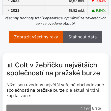
2023
18,67 mld.
▼ 0,83%
2022
18,82 mld.
▲ 9,84%
Všechny hodnoty tržní kapitalizace vycházejí ze závěrečných
cen za uvedené období.
Zobrazit všechny roky
Stáhnout data
📊 Colt v žebříčku největších
společností na pražské burze
Níže jsou uvedeny největší veřejně obchodované
společnosti na pražské burze
dle aktuální tržní
kapitalizace:
Erste
1 197