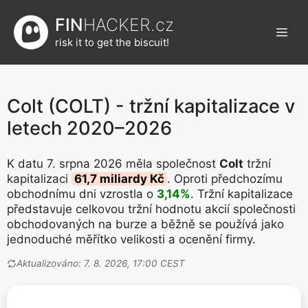
Přeskočit
FIN
HACKER.cz
na
Men
obsah
risk it to get the biscuit!
Colt (COLT) - tržní kapitalizace v
letech 2020–2026
K datu 7. srpna 2026 měla společnost
Colt
tržní
kapitalizaci
61,7 miliardy Kč
. Oproti předchozímu
obchodnímu dni vzrostla o
3,14%
. Tržní kapitalizace
představuje celkovou tržní hodnotu akcií společnosti
obchodovaných na burze a běžně se používá jako
jednoduché měřítko velikosti a ocenění firmy.
Aktualizováno: 7. 8. 2026, 17:00 CEST