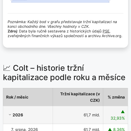
Poznámka: Každý bod v grafu představuje tržní kapitalizaci na
konci obchodního dne. Všechny hodnoty v CZK.
Zdroj
: Data byla ručně sestavena z historických údajů
PSE
,
zveřejněných finančních výkazů společností a archivu Archive.org.
📈 Colt – historie tržní
kapitalizace podle roku a měsíce
Tržní kapitalizace (v
Rok / měsíc
% změna
CZK)
Colt – historie tržní kapitalizace podle roku a měsíce
▲
2026
61,7 mld.
32,93%
7. srpna, 2026
61,7 mld.
▲ 8,36%