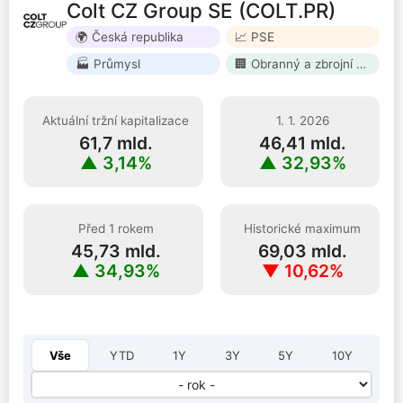
Colt CZ Group SE (COLT.PR)
🌍 Česká republika
📈 PSE
🏭 Průmysl
🏢 Obranný a zbrojní průmysl
Aktuální tržní kapitalizace
1. 1. 2026
61,7 mld.
46,41 mld.
▲ 3,14%
▲ 32,93%
Před 1 rokem
Historické maximum
45,73 mld.
69,03 mld.
▲ 34,93%
▼ 10,62%
Vyberte rok:
Vše
YTD
1Y
3Y
5Y
10Y