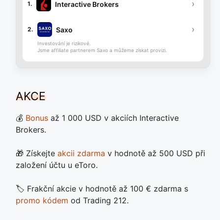
›
Interactive Brokers
1.
›
Saxo
2.
Investování je rizikové.
Jsme affiliate partnerem Saxo a můžeme získat provizi.
AKCE
💰
Bonus
až 1 000 USD v akciích Interactive
Brokers.
🎁 Získejte
akcii zdarma
v hodnotě až 500 USD při
založení účtu u eToro.
🏷️ Frakční akcie v hodnotě až 100 € zdarma s
promo kódem
od Trading 212.