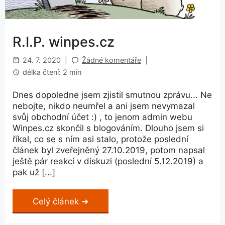
R.I.P. winpes.cz
24. 7. 2020
|
Žádné komentáře
|
délka čtení: 2 min
Dnes dopoledne jsem zjistil smutnou zprávu... Ne
nebojte, nikdo neumřel a ani jsem nevymazal
svůj obchodní účet :) , to jenom admin webu
Winpes.cz skončil s blogováním. Dlouho jsem si
říkal, co se s ním asi stalo, protože poslední
článek byl zveřejněný 27.10.2019, potom napsal
ještě pár reakcí v diskuzi (poslední 5.12.2019) a
pak už [...]
Celý článek