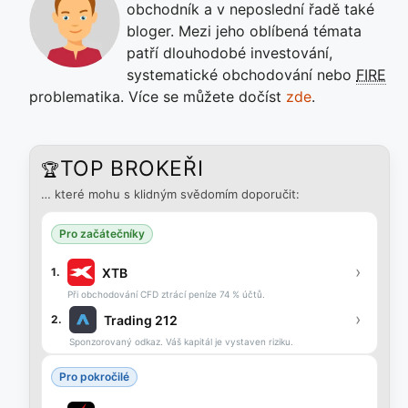
obchodník a v neposlední řadě také
bloger. Mezi jeho oblíbená témata
patří dlouhodobé investování,
systematické obchodování nebo
FIRE
problematika. Více se můžete dočíst
zde
.
TOP BROKEŘI
🏆
… které mohu s klidným svědomím doporučit:
Pro začátečníky
›
XTB
1.
Při obchodování CFD ztrácí peníze 74 % účtů.
›
Trading 212
2.
Sponzorovaný odkaz. Váš kapitál je vystaven riziku.
Pro pokročilé