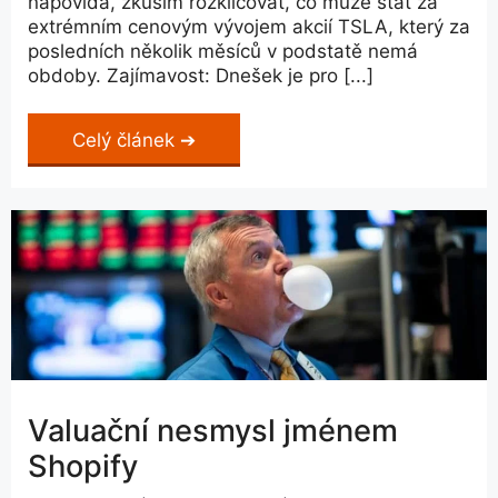
napovídá, zkusím rozklíčovat, co může stát za
extrémním cenovým vývojem akcií TSLA, který za
posledních několik měsíců v podstatě nemá
obdoby. Zajímavost: Dnešek je pro [...]
Celý článek
Valuační nesmysl jménem
Shopify