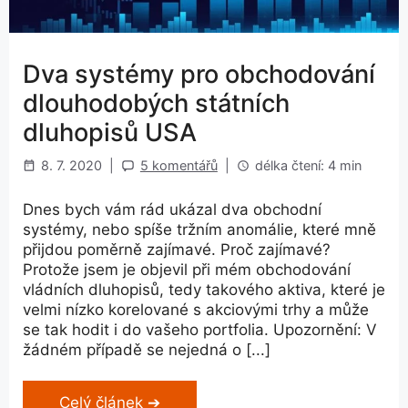
Dva systémy pro obchodování
dlouhodobých státních
dluhopisů USA
8. 7. 2020
|
5 komentářů
|
délka čtení: 4 min
Dnes bych vám rád ukázal dva obchodní
systémy, nebo spíše tržním anomálie, které mně
přijdou poměrně zajímavé. Proč zajímavé?
Protože jsem je objevil při mém obchodování
vládních dluhopisů, tedy takového aktiva, které je
velmi nízko korelované s akciovými trhy a může
se tak hodit i do vašeho portfolia. Upozornění: V
žádném případě se nejedná o [...]
Celý článek