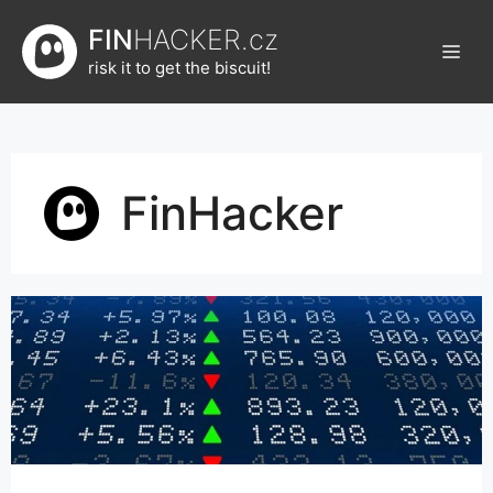
Přeskočit
FIN
HACKER.cz
na
Men
obsah
risk it to get the biscuit!
FinHacker