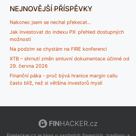
NEJNOVĚJŠÍ PŘÍSPĚVKY
Nakonec jsem se nechal překecat...
Jak investovat do indexu PX: přehled dostupných
možností
Na podzim se chystám na FIRE konferenci
XTB – shrnutí změn smluvní dokumentace účinné od
29. června 2026
Finanční páka - proč bývá hranice margin callu
často blíž, než si většina investorů myslí
FIN
HACKER.cz
FinHacker.cz je blog o osobních financích, tradingu a