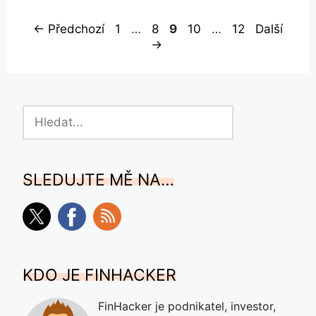
Stránka
Stránka
Stránka
Stránka
Stránka
←
Předchozí
1
…
8
9
10
…
12
Další
→
Hledat
SLEDUJTE MĚ NA…
KDO JE FINHACKER
FinHacker je podnikatel, investor,