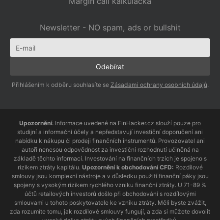
Margin call kalkulačka
Newsletter - NO spam, ads or bullshit
Přihlášením k odběru souhlasíte se
Zásadami ochrany osobních údajů
.
Upozornění
: Informace uvedené na FinHacker.cz slouží pouze pro
studijní a informační účely a nepředstavují investiční doporučení ani
nabídku k nákupu či prodeji finančních instrumentů. Provozovatel ani
autoři nenesou odpovědnost za investiční rozhodnutí učiněná na
základě těchto informací. Investování na finančních trzích je spojeno s
rizikem ztráty kapitálu.
Upozornění k obchodování CFD:
Rozdílové
smlouvy jsou komplexní nástroje a v důsledku použití finanční páky jsou
spojeny s vysokým rizikem rychlého vzniku finanční ztráty. U 71-89 %
účtů retailových investorů došlo při obchodování s rozdílovými
smlouvami u tohoto poskytovatele ke vzniku ztráty. Měli byste zvážit,
zda rozumíte tomu, jak rozdílové smlouvy fungují, a zda si můžete dovolit