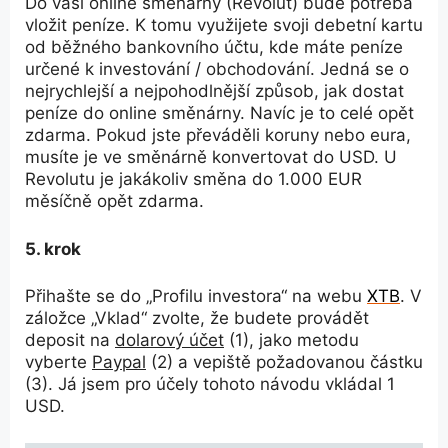
Do vaší online směnárny (Revolut) bude potřeba
vložit peníze. K tomu využijete svoji debetní kartu
od běžného bankovního účtu, kde máte peníze
určené k investování / obchodování. Jedná se o
nejrychlejší a nejpohodlnější způsob, jak dostat
peníze do online směnárny. Navíc je to celé opět
zdarma. Pokud jste převáděli koruny nebo eura,
musíte je ve směnárně konvertovat do USD. U
Revolutu je jakákoliv směna do 1.000 EUR
měsíčně opět zdarma.
5. krok
Přihašte se do „Profilu investora“ na webu
XTB
. V
záložce „Vklad“ zvolte, že budete provádět
deposit na
dolarový účet
(1), jako metodu
vyberte
Paypal
(2) a vepiště požadovanou částku
(3). Já jsem pro účely tohoto návodu vkládal 1
USD.