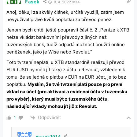
Fasek
8. 4. 2022 9:34
Ahoj, děkuji za skvělý článek, určitě využiji, zatím jsem
nevyužíval právě kvůli poplatku za převod peněz.
Jenom bych chtěl ještě poupravit část č. 2 „
Peníze k XTB
nelze vkládat bankovními převody z jiných než
tuzemských bank, tudíž odpadá možnost použití online
peněženek, jako je Wise nebo Revolut.“
Toto tvrzení neplatí, u XTB standardně realizuji převod
EUR (USD by měli jít taky) z účtu u Revolut, vzhledem k
tomu, že se jedná o platbu v EUR na EUR účet, je to bez
poplatku.
Myslím, že tvé tvrzení platí pouze pro první
vklad na účet (pro aktivaci a evidenci účtu v tuzemsku
pro výběr), který musí být z tuzemského účtu,
následující vklady mohou jít již z Revolut.
Odpovědět
1
marek1914