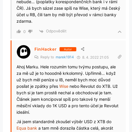
nebude… (poplatky korespondenčních bank i v rámi
ČR). Já bych sázel zase spíš na Wise, který má český
účet u RB, čili tam by měl být převod v rámci banky
zdarma.
Odpovědět
0
FinHacker
Autor
Reply to
marek1914
8. 4. 2022 21:05
Ahoj Marku. Hele rozumím tomu tvýmu postupu, ale
za mě už je to hooodně krkolomný. Upřímně… když
už bych měl peníze u IB, neměl bych moc důvod
posílat je zpátky přes
Wise
nebo Revolut do XTB. Už
bych si je tam prostě nechal a obchodoval je tam.
Článek jsem koncipoval spíš pro takové ty menší
měsíční vklady do 1K USD a pro tento účel je Revolut
ideální.
Já jsem standardně zkoušel výběr USD z XTB do
Equa bank
a tam mně dorazila částka celá, akorát