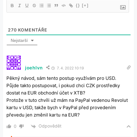
{}
[+]
270
KOMENTÁŘE
Nejstarší
joehlvn
7. 4. 2022 10:19
Pěkný návod, sám tento postup využívám pro USD.
Půjde takto postupovat, i pokud chci CZK prostředky
dostat na EUR obchodní účet v XTB?
Protože v tuto chvíli už mám na PayPal vedenou Revolut
kartu v USD, takže bych v PayPal před provedením
převedu jen změnil kartu na EUR?
Odpovědět
0