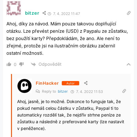
bitzer
7. 4. 2022 11:47
Ahoj, díky za návod. Mám pouze takovou doplňující
otázku. Lze převést peníze (USD) z Paypalu ze zůstatku,
bez použítí karty? Přepdokládám, že ano. Ale není to
zřejmé, protože jsi na ilustračním obrázku začernil
ostatní možnosti.
Odpovědět
0
FinHacker
Autor
Reply to
bitzer
7. 4. 2022 11:53
Ahoj, jasně, je to možné. Dokonce to funguje tak, že
pokud nemáš celou částku v zůstatku, Paypal ti to
automaticky rozdělí tak, že nejdřív strhne peníze ze
zůstatku a následně z preferované karty (lze nastavit
v peněžence).