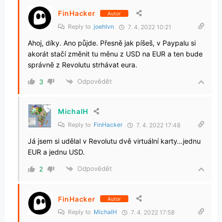
FinHacker
Autor
Reply to
joehlvn
7. 4. 2022 10:21
Ahoj, díky. Ano půjde. Přesně jak píšeš, v Paypalu si
akorát stačí změnit tu měnu z USD na EUR a ten bude
správně z Revolutu strhávat eura.
Odpovědět
3
MichalH
Reply to
FinHacker
7. 4. 2022 17:48
Já jsem si udělal v Revolutu dvě virtuální karty…jednu
EUR a jednu USD.
Odpovědět
2
FinHacker
Autor
Reply to
MichalH
7. 4. 2022 17:58