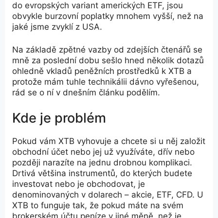
do evropských variant amerických ETF, jsou
obvykle burzovní poplatky mnohem vyšší, než na
jaké jsme zvyklí z USA.
Na základě zpětné vazby od zdejších čtenářů se
mně za poslední dobu sešlo hned několik dotazů
ohledně vkladů peněžních prostředků k XTB a
protože mám tuhle technikálii dávno vyřešenou,
rád se o ní v dnešním článku podělím.
Kde je problém
Pokud vám XTB vyhovuje a chcete si u něj založit
obchodní účet nebo jej už využíváte, dřív nebo
později narazíte na jednu drobnou komplikaci.
Drtivá většina instrumentů, do kterých budete
investovat nebo je obchodovat, je
denominovaných v dolarech – akcie, ETF, CFD. U
XTB to funguje tak, že pokud máte na svém
brokerském účtu peníze v jiné měně, než je