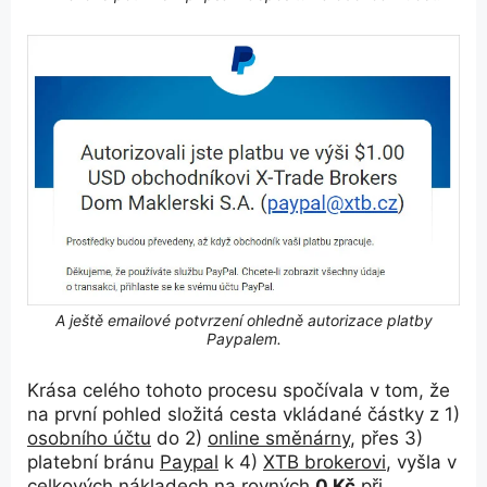
A ještě e
mailové potvrzení ohledně autorizace platby
Paypalem.
Krása celého tohoto procesu spočívala v tom, že
na první pohled složitá cesta vkládané částky z 1)
osobního účtu
do 2)
online směnárny
, přes 3)
platební bránu
Paypal
k 4)
XTB brokerovi
, vyšla v
celkových nákladech na rovných
0 Kč
při