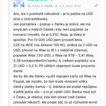
Reply to
Fasek
8. 4. 2022 19:53
Ano, lze v podstatě odkudkoli – je to platba na USD
účet u Unicreditbanky.
Jen poznámka – postup v článku je dobrý, ale má
smysl jen u malých částek, kdy není poplatek za
konverzi (myslím, že je 0,5%). Resp. je třeba si
spočítat. Pro 10 000 USD jsem provedl letos:
CZK na IBCE (via Airbank 100 Kč), směna za 2 USD na
USD, převod na Wise (z IB 1 x měsíčně zdarma),
poplatek Wise 7,50 USD, z Wise na XTB – 3,41 Wise,
3,38 korespondenční banky; tj. celkem poplatky cca
21 USD = 0,2 %. Při větších objemech bude procento
menší.
Asi by šlo dle článku využít napojení karty od Wise na
Paypal, ale myslím, že tam bude omezení výšky
částky platby kartou – tj. statisíce asi poslat nepůjdou.
A ještě jedna věc – a to je výběr USD. Banka musí být
v Česku, je otázka, zda tam dorazí celá částka
(zkoušel někdo?). Ale poslat dál, to už rozhodně levné