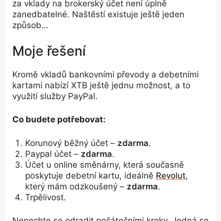
za vklady na brokerský účet není úplně
zanedbatelné. Naštěstí existuje ještě jeden
způsob…
Moje řešení
Kromě vkladů bankovními převody a debetními
kartami nabízí XTB ještě jednu možnost, a to
využití služby PayPal.
Co budete potřebovat:
Korunový běžný účet –
zdarma
.
Paypal účet –
zdarma
.
Účet u online směnárny, která současně
poskytuje debetní kartu, ideálně
Revolut
,
který mám odzkoušený –
zdarma
.
Trpělivost.
Nenechte se odradit počátečními kroky. Jedná se