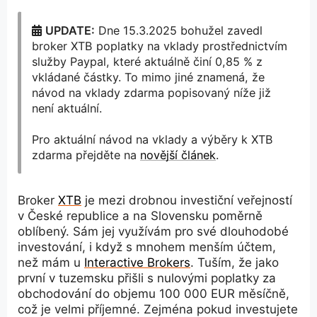
UPDATE:
Dne 15.3.2025 bohužel zavedl
broker XTB poplatky na vklady prostřednictvím
služby Paypal, které aktuálně činí 0,85 % z
vkládané částky. To mimo jiné znamená, že
návod na vklady zdarma popisovaný níže již
není aktuální.
Pro aktuální návod na vklady a výběry k XTB
zdarma přejděte na
novější článek
.
Broker
XTB
je mezi drobnou investiční veřejností
v České republice a na Slovensku poměrně
oblíbený. Sám jej využívám pro své dlouhodobé
investování, i když s mnohem menším účtem,
než mám u
Interactive Brokers
. Tuším, že jako
první v tuzemsku přišli s nulovými poplatky za
obchodování do objemu 100 000 EUR měsíčně,
což je velmi příjemné. Zejména pokud investujete