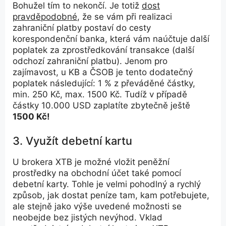
Bohužel tím to nekončí. Je totiž
dost
pravděpodobné
, že se vám při realizaci
zahraniční platby postaví do cesty
korespondenční banka, která vám naúčtuje další
poplatek za zprostředkování transakce (další
odchozí zahraniční platbu). Jenom pro
zajímavost, u KB a ČSOB je tento dodatečný
poplatek následující: 1 % z převáděné částky,
min. 250 Kč, max. 1500 Kč. Tudíž v případě
částky 10.000 USD zaplatíte zbytečně ještě
1500 Kč!
3. Využít debetní kartu
U brokera XTB je možné vložit peněžní
prostředky na obchodní účet také pomocí
debetní karty. Tohle je velmi pohodlný a rychlý
způsob, jak dostat peníze tam, kam potřebujete,
ale stejně jako výše uvedené možnosti se
neobejde bez jistých nevýhod. Vklad