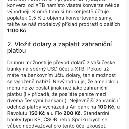
konverzi od XTB namísto vlastní konverze někde
výhodněji. Kromě toho si broker ještě účtuje
poplatek 0,5 % z objemu konvertované sumy,
takže se náš modelový příklad prodraží o dalších
1100 Kč
.
2. Vložit dolary a zaplatit zahraniční
platbu
Druhou možností je převod dolarů z vaší české
banky na sběrný USD účet u XTB. Pokud už
máte na bankovním účtu dolary, tahle možnost
se vyloženě nabízí. Nevýhodou je, že americkou
měnu nelze poslat jinak než jako zahraniční
platbu (i v případě, že posíláte peníze mezi
dvěma českými bankami). Nejlevnější zahraniční
odchozí platby vycházejí u Air bank na
100 Kč
, u
Revolutu
150 Kč
a u Fio
200 Kč
. Standardní
banky typu KB, ČSOB nebo Spořku bych se
vůbec neodvažoval pro tento účel zkoušet.