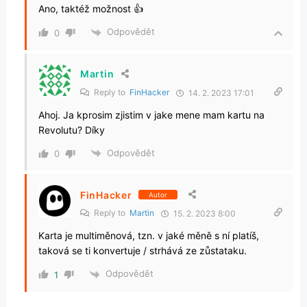
Ano, taktéž možnost 👍
Odpovědět
0
Martin
Reply to
FinHacker
14. 2. 2023 17:01
Ahoj. Ja kprosim zjistim v jake mene mam kartu na
Revolutu? Díky
Odpovědět
0
FinHacker
Autor
Reply to
Martin
15. 2. 2023 8:00
Karta je multiměnová, tzn. v jaké měně s ní platíš,
taková se ti konvertuje / strhává ze zůstataku.
Odpovědět
1