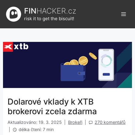
Přeskočit
FIN
HACKER.cz
na
Men
obsah
risk it to get the biscuit!
Dolarové vklady k XTB
brokerovi zcela zdarma
Aktualizováno: 19. 3. 2025
|
Brokeři
|
270 komentářů
|
délka čtení: 7 min