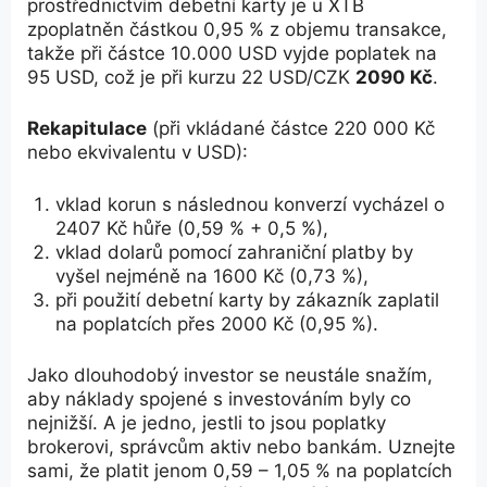
prostřednictvím debetní karty je u XTB
zpoplatněn částkou 0,95 % z objemu transakce,
takže při částce 10.000 USD vyjde poplatek na
95 USD, což je při kurzu 22 USD/CZK
2090 Kč
.
Rekapitulace
(při vkládané částce 220 000 Kč
nebo ekvivalentu v USD):
vklad korun s následnou konverzí vycházel o
2407 Kč hůře (0,59 % + 0,5 %),
vklad dolarů pomocí zahraniční platby by
vyšel nejméně na 1600 Kč (0,73 %),
při použití debetní karty by zákazník zaplatil
na poplatcích přes 2000 Kč (0,95 %).
Jako dlouhodobý investor se neustále snažím,
aby náklady spojené s investováním byly co
nejnižší. A je jedno, jestli to jsou poplatky
brokerovi, správcům aktiv nebo bankám. Uznejte
sami, že platit jenom 0,59 – 1,05 % na poplatcích