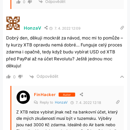
Odpovědět
0
HonzaV
7. 4. 2022 12:09
Dobrý den, děkuji mockrát za návod, moc mi to pomůže –
ty kurzy XTB opravdu nemá dobré… Funguje celý proces
zdarma i opačně, tedy když budu vybírat USD od XTB
před PayPal až na účet Revolutu? Ještě jednou moc
děkuju!
Odpovědět
0
FinHacker
Autor
Reply to
HonzaV
7. 4. 2022 12:18
Z XTB nelze vybírat jinak než na bankovní účet, který
dle mých zkušeností musí být v tuzemsku. Výběry
jsou nad 3000 Kč zdarma. Ideálně do Air bank nebo