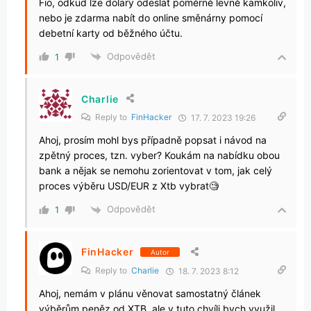
Fio, odkud lze dolary odeslat poměrně levně kamkoliv,
nebo je zdarma nabít do online směnárny pomocí
debetní karty od běžného účtu.
Odpovědět
1
Charlie
Reply to
FinHacker
17. 7. 2023 19:26
Ahoj, prosím mohl bys případně popsat i návod na
zpětný proces, tzn. vyber? Koukám na nabídku obou
bank a nějak se nemohu zorientovat v tom, jak celý
proces výběru USD/EUR z Xtb vybrat🧐
Odpovědět
1
FinHacker
Autor
Reply to
Charlie
18. 7. 2023 8:12
Ahoj, nemám v plánu věnovat samostatný článek
výběrům peněz od XTB, ale v tuto chvíli bych využil