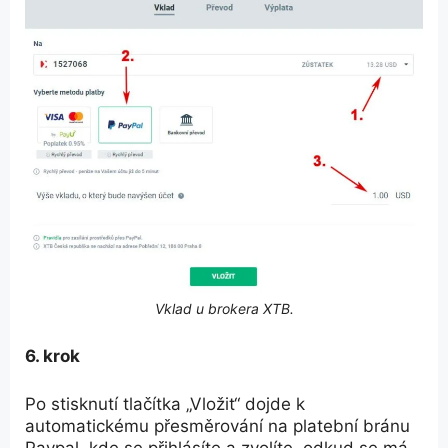
Vklad u brokera XTB.
6. krok
Po stisknutí tlačítka „Vložit“ dojde k
automatickému přesměrování na platební bránu
Paypal, kde se přihlásíte a zvolíte, odkud se má