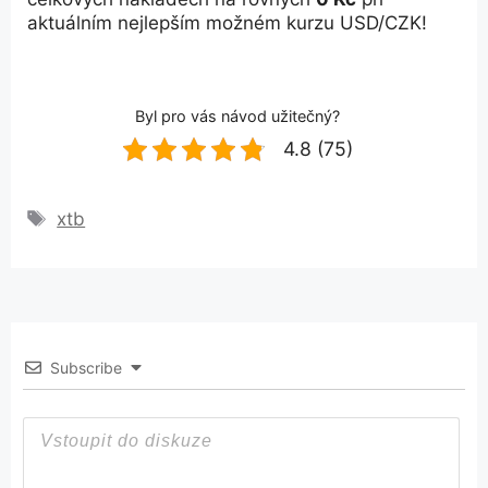
aktuálním nejlepším možném kurzu USD/CZK!
Byl pro vás návod užitečný?
4.8 (75)
Štítky
xtb
Subscribe