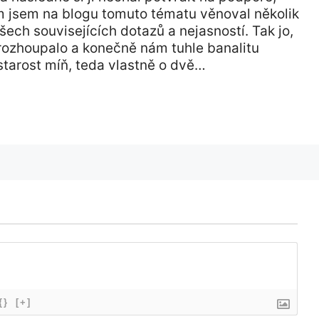
m jsem na blogu tomuto tématu věnoval několik
šech souvisejících dotazů a nejasností. Tak jo,
rozhoupalo a konečně nám tuhle banalitu
tarost míň, teda vlastně o dvě…
{}
[+]