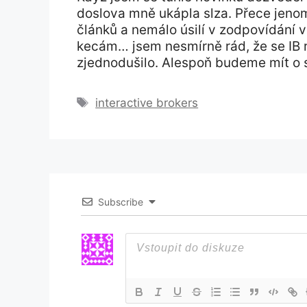
doslova mně ukápla slza. Přece jeno
článků a nemálo úsilí v zodpovídání v
kecám… jsem nesmírně rád, že se IB 
zjednodušilo. Alespoň budeme mít o s
Štítky
interactive brokers
Subscribe