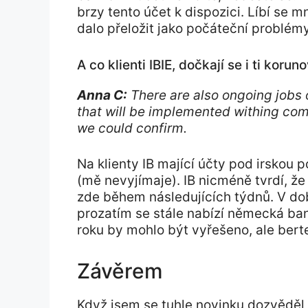
brzy tento účet k dispozici. Líbí se m
dalo přeložit jako počáteční problémy
A co klienti IBIE, dočkají se i ti koru
Anna C:
There are also ongoing jobs o
that will be implemented withing co
we could confirm.
Na klienty IB mající účty pod irskou
(mě nevyjímaje). IB nicméně tvrdí, ž
zde během následujících týdnů. V do
prozatím se stále nabízí německá ban
roku by mohlo být vyřešeno, ale berte
Závěrem
Když jsem se tuhle novinku dozvěděl a