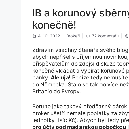
IB a korunový sběrn
konečně!
4. 10. 2022
|
Brokeři
|
72 komentářů
|
Zdravím všechny čtenáře svého blogu
abych nepřišel s příjemnou novinkou,
přispěvatelům do zdejší diskuze teprv
konečně vkládat a vybírat korunové p
banky.
Aleluja!
Peníze tedy nemusíte z
do Německa. Stalo se tak po více ne
Británie do Evropy.
Beru to jako takový předčasný dárek
broker ušetří nemalé poplatky za zby
jednotky tisíc Kč). Abych byl tedy p
pro účty pod maďarskou pobočkou 