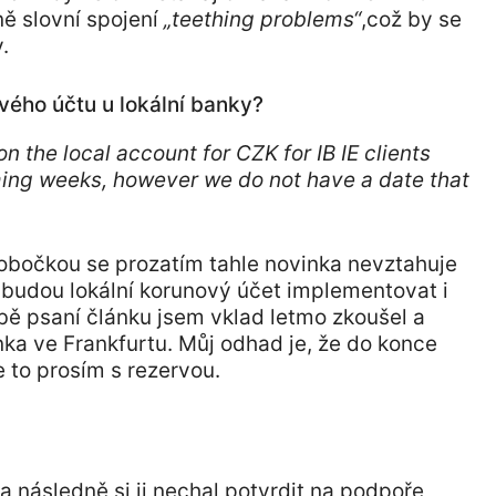
ně slovní spojení
„teething problems“
,což by se
.
nového účtu u lokální banky?
n the local account for CZK for IB IE clients
ming weeks, however we do not have a date that
 pobočkou se prozatím tahle novinka nevztahuje
e budou lokální korunový účet implementovat i
bě psaní článku jsem vklad letmo zkoušel a
ka ve Frankfurtu. Můj odhad je, že do konce
 to prosím s rezervou.
 následně si ji nechal potvrdit na podpoře,