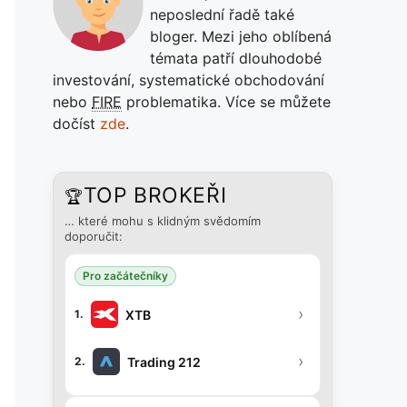
neposlední řadě také
bloger. Mezi jeho oblíbená
témata patří dlouhodobé
investování, systematické obchodování
nebo
FIRE
problematika. Více se můžete
dočíst
zde
.
TOP BROKEŘI
🏆
… které mohu s klidným svědomím
doporučit:
Pro začátečníky
›
XTB
1.
›
Trading 212
2.