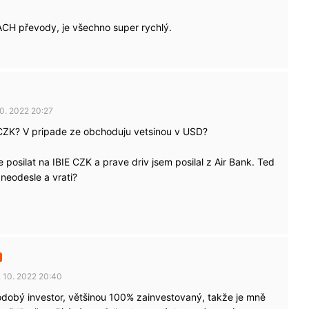
 ACH převody, je všechno super rychlý.
0. 2022 20:27
 CZK? V pripade ze obchoduju vetsinou v USD?
posilat na IBIE CZK a prave driv jsem posilal z Air Bank. Ted
 neodesle a vrati?
 10. 2022 20:40
odobý investor, většinou 100% zainvestovaný, takže je mně