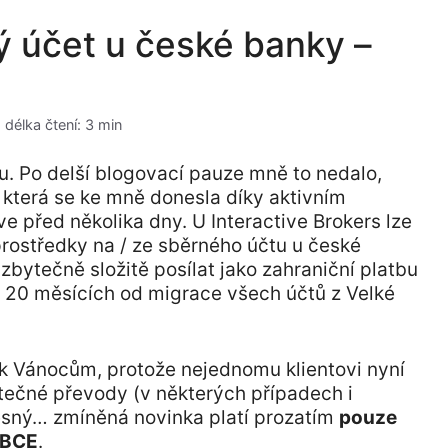
ý účet u české banky –
délka čtení: 3 min
. Po delší blogovací pauze mně to nedalo,
 která se ke mně donesla díky aktivním
e před několika dny. U Interactive Brokers lze
rostředky na / ze sběrného účtu u české
bytečně složitě posílat jako zahraniční platbu
ž 20 měsících od migrace všech účtů z Velké
 k Vánocům, protože nejednomu klientovi nyní
tečné převody (v některých případech i
řesný… zmíněná novinka platí prozatím
pouze
IBCE
.