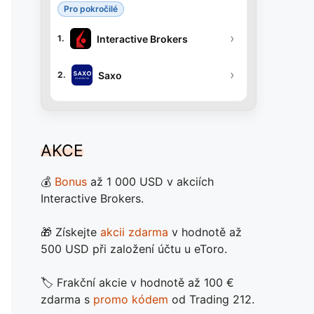
Pro pokročilé
›
Interactive Brokers
1.
›
Saxo
2.
AKCE
💰
Bonus
až 1 000 USD v akciích
Interactive Brokers.
🎁 Získejte
akcii zdarma
v hodnotě až
500 USD při založení účtu u eToro.
🏷️ Frakční akcie v hodnotě až 100 €
zdarma s
promo kódem
od Trading 212.