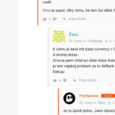
vadit.
Wise
je super, díky tomu, že tam lze dělat
Odpovědět
0
Žany
Reply to
FinHacker
4. 1
K cemu je lepsi mit base currency v
A druhej dotaz:
Zrovna jsem chtel po delsi dobe dobe 
je tam nejakej problem ze to AirBank
Dekuju
Odpovědět
0
FinHacker
Autor
Reply to
Žany
4.
Je to úplně jedno. Jsem dlouh