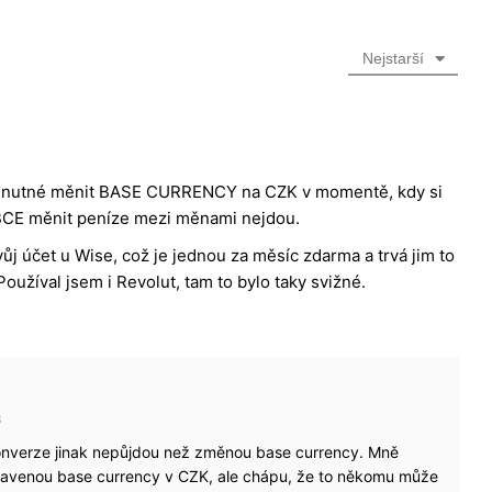
Nejstarší
ále nutné měnit BASE CURRENCY na CZK v momentě, kdy si
IBCE měnit peníze mezi měnami nejdou.
j účet u Wise, což je jednou za měsíc zdarma a trvá jim to
Používal jsem i Revolut, tam to bylo taky svižné.
3
onverze jinak nepůjdou než změnou base currency. Mně
tavenou base currency v CZK, ale chápu, že to někomu může