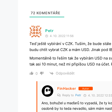
72
KOMENTÁŘE
Petr
4. 10. 2022 11:56
Teď ještě vybírání v CZK. Tuším, že bude st
budu chtít vybrat CZK a mám USD. Jinak pod 
Momentálně to řeším tak že vybírám USD na svů
tak asi 10 minut, než mi připíšou USD na účet. 
Odpovědět
0
FinHacker
Autor
Reply to
Petr
4. 10. 2022 12:3
Ano, bohužel u maďarů to vypadá, že ty k
osobně by to teda nevadilo, sám mám nas