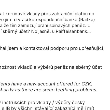
at korunové vklady přes zahraniční platbu do
že jim to vrací korespondenční banka (Raifka)
 a že tím zamezují praní špinavých peněz. U
ídí sběrný účet? No jasně, u Raiffeisenbank…
al jsem a kontaktoval podporu pro upřesňující
 možnost vkladů a výběrů peněz na sběrný účet
lients have a new account offered for CZK,
 shortly as there are some teething problems.
v instrukcích pro vklady / výběry český
e IB by všichni stávající zákazníci měli mít