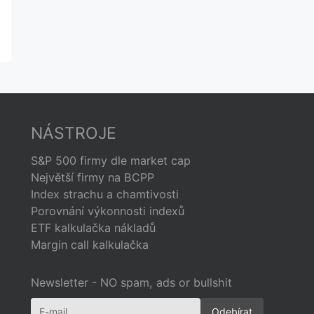
NÁSTROJE
S&P 500 firmy dle market cap
Největší firmy na BCPP
Index strachu a chamtivosti
Porovnání výkonnosti indexů
ETF kalkulačka nákladů
Margin call kalkulačka
Newsletter - NO spam, ads or bullshit