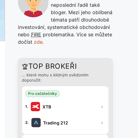
neposlední řadě také
bloger. Mezi jeho oblíbená
témata patří dlouhodobé
investování, systematické obchodování
nebo
FIRE
problematika. Více se můžete
dočíst
zde
.
TOP BROKEŘI
🏆
… které mohu s klidným svědomím
doporučit:
Pro začátečníky
›
XTB
1.
›
Trading 212
2.