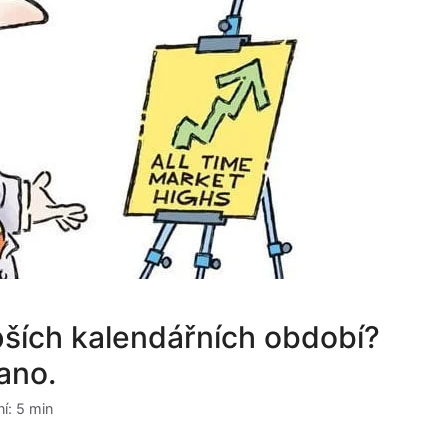
pších kalendářních období?
ano.
í: 5 min