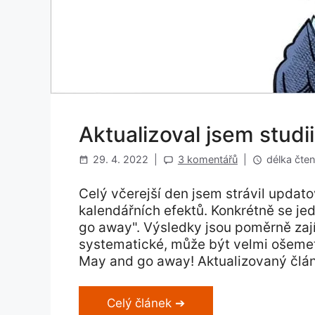
Aktualizoval jsem studi
29. 4. 2022
|
3 komentářů
|
délka čten
Celý včerejší den jsem strávil updat
kalendářních efektů. Konkrétně se je
go away". Výsledky jsou poměrně zají
systematické, může být velmi ošemetn
May and go away! Aktualizovaný článe
Celý článek