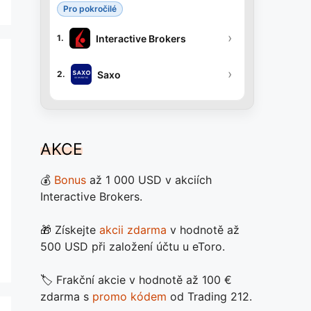
Pro pokročilé
›
Interactive Brokers
1.
›
Saxo
2.
AKCE
💰
Bonus
až 1 000 USD v akciích
Interactive Brokers.
🎁 Získejte
akcii zdarma
v hodnotě až
500 USD při založení účtu u eToro.
🏷️ Frakční akcie v hodnotě až 100 €
zdarma s
promo kódem
od Trading 212.