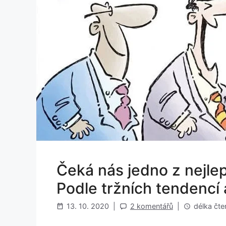
Čeká nás jedno z nejle
Podle tržních tendencí 
13. 10. 2020
|
2 komentářů
|
délka čten