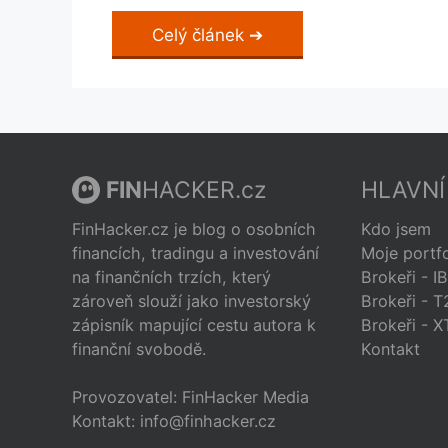
Celý článek
FIN
HACKER.cz
HLAVNÍ
FinHacker.cz je blog o osobních
Kdo jsem
financích, tradingu a investování
Moje portfo
na finančních trzích, který
Brokeři - I
zároveň slouží jako investorský
Brokeři - T
zápisník mapující cestu autora k
Brokeři - 
finanční svobodě.
Kontakt
Provozovatel: FinHacker Media
Kontakt: info@finhacker.cz