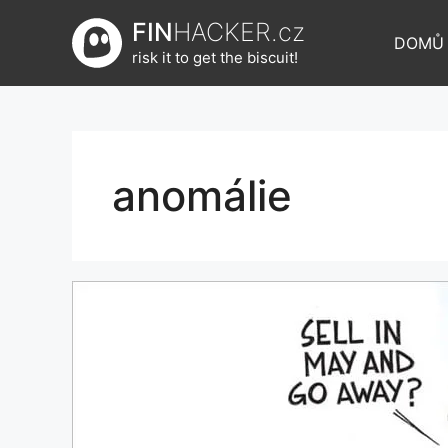
Přeskočit
FIN
HACKER.cz
na
DOMŮ
risk it to get the biscuit!
obsah
anomálie