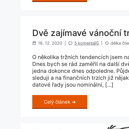
Dvě zajímavé vánoční t
18. 12. 2020
|
5 komentářů
|
délka čten
O několika tržních tendencích jsem na
Dnes bych se rád zaměřil na další dvě
jedna dokonce dnes odpoledne. Půjde 
sleduji a na finančních trzích již ně
datové řady jsou nominální, [...]
Celý článek