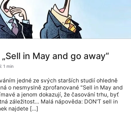
i „Sell in May and go away“
í: 1 min
ováním jedné ze svých starších studií ohledně
dná o nesmyslně zprofanované "Sell in May and
mavé a jenom dokazují, že časování trhu, byť
á záležitost... Malá nápověda: DON'T sell in
k najdete [...]