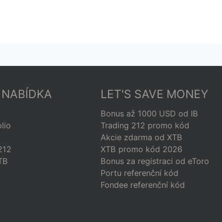
 NABÍDKA
LET'S SAVE MONEY
Bonus až 1000 USD od IB
lio
Trading 212 promo kód
B
Akcie zdarma od XTB
212
XTB promo kód 2026
XTB
Bonus za registraci od eToro
Portu referenční kód
Fondee referenční kód