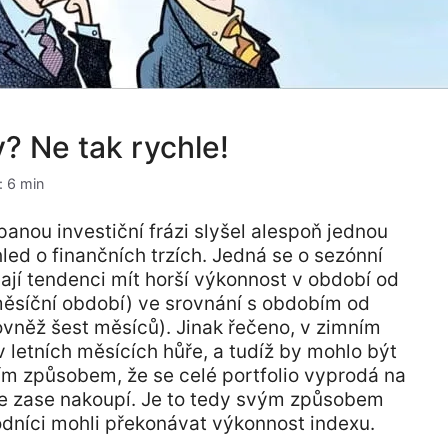
? Ne tak rychle!
: 6 min
panou investiční frázi slyšel alespoň jednou
led o finančních trzích. Jedná se o sezónní
mají tendenci mít horší výkonnost v období od
měsíční období) ve srovnání s obdobím od
vněž šest měsíců). Jinak řečeno, v zimním
v letních měsících hůře, a tudíž by mohlo být
ím způsobem, že se celé portfolio vyprodá na
se zase nakoupí. Je to tedy svým způsobem
odníci mohli překonávat výkonnost indexu.