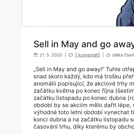
Sell in May and go away
21. 5. 2020
|
7 komentářů
|
délka čtení
„Sell in May and go away!“ Tuhle otře
snad skoro každý, kdo má trošku přeh
anomálii popisující, že akciové trhy 
začátku května po konec října (šesti
začátku listopadu po konec dubna (ro
období by se akciím mělo dařit lépe, 
výhodné toto letní období vynechat t
konci dubna a na začátku listopadu 
časování trhu, díky kterému by obch