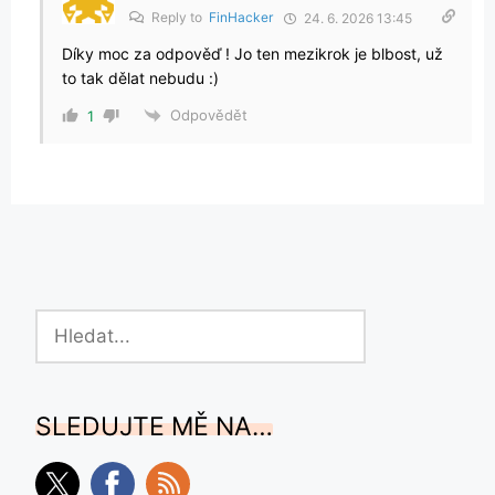
Reply to
FinHacker
24. 6. 2026 13:45
Díky moc za odpověď ! Jo ten mezikrok je blbost, už
to tak dělat nebudu :)
Odpovědět
1
Hledat
SLEDUJTE MĚ NA…