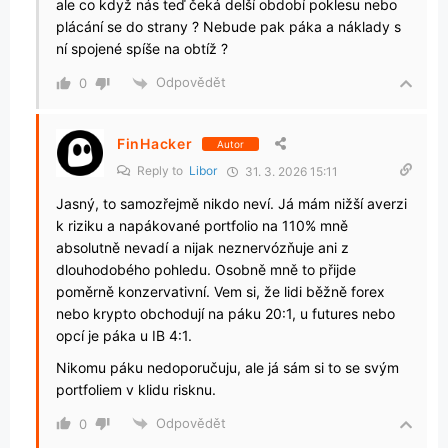
ale co když nás teď čeká delší období poklesu nebo
plácání se do strany ? Nebude pak páka a náklady s
ní spojené spíše na obtíž ?
Odpovědět
0
FinHacker
Autor
Reply to
Libor
31. 3. 2026 15:11
Jasný, to samozřejmě nikdo neví. Já mám nižší averzi
k riziku a napákované portfolio na 110% mně
absolutně nevadí a nijak neznervózňuje ani z
dlouhodobého pohledu. Osobně mně to přijde
poměrně konzervativní. Vem si, že lidi běžně forex
nebo krypto obchodují na páku 20:1, u futures nebo
opcí je páka u IB 4:1.
Nikomu páku nedoporučuju, ale já sám si to se svým
portfoliem v klidu risknu.
Odpovědět
0