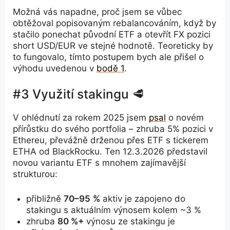
Možná vás napadne, proč jsem se vůbec
obtěžoval popisovaným rebalancováním, když by
stačilo ponechat původní ETF a otevřít FX pozici
short USD/EUR ve stejné hodnotě. Teoreticky by
to fungovalo, tímto postupem bych ale přišel o
výhodu uvedenou v
bodě 1
.
#3 Využití stakingu 🥩
V ohlédnutí za rokem 2025 jsem
psal
o novém
přírůstku do svého portfolia – zhruba 5% pozici v
Ethereu, převážně drženou přes ETF s tickerem
ETHA od BlackRocku. Ten 12.3.2026 představil
novou variantu ETF s mnohem zajímavější
strukturou:
přibližně
70–95
%
aktiv je zapojeno do
stakingu s aktuálním výnosem kolem ~3 %
zhruba
80 %+
výnosu ze stakingu je