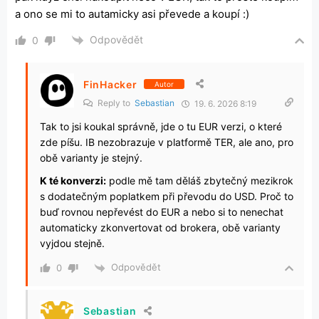
a ono se mi to autamicky asi převede a koupí :)
Odpovědět
0
FinHacker
Autor
Reply to
Sebastian
19. 6. 2026 8:19
Tak to jsi koukal správně, jde o tu EUR verzi, o které
zde píšu. IB nezobrazuje v platformě TER, ale ano, pro
obě varianty je stejný.
K té konverzi:
podle mě tam děláš zbytečný mezikrok
s dodatečným poplatkem při převodu do USD. Proč to
buď rovnou nepřevést do EUR a nebo si to nenechat
automaticky zkonvertovat od brokera, obě varianty
vyjdou stejně.
Odpovědět
0
Sebastian