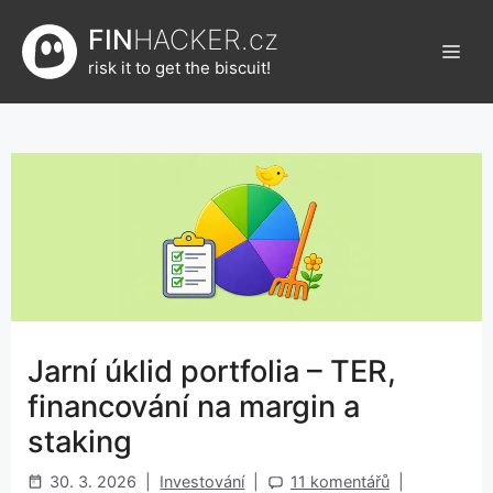
Přeskočit
FIN
HACKER.cz
na
Men
obsah
risk it to get the biscuit!
Jarní úklid portfolia – TER,
financování na margin a
staking
30. 3. 2026
|
Investování
|
11 komentářů
|