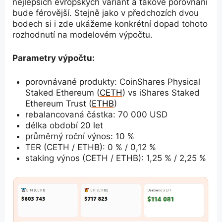
nejlepších evropských variant a takové porovnání
bude férovější. Stejně jako v předchozích dvou
bodech si i zde ukážeme konkrétní dopad tohoto
rozhodnutí na modelovém výpočtu.
Parametry výpočtu:
porovnávané produkty: CoinShares Physical
Staked Ethereum (
CETH
) vs iShares Staked
Ethereum Trust (
ETHB
)
rebalancovaná částka: 70 000 USD
délka období 20 let
průměrný roční výnos: 10 %
TER (CETH / ETHB): 0 % / 0,12 %
staking výnos (CETH / ETHB): 1,25 % / 2,25 %