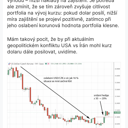
výhodu – nižší náklady na zajištění. Je potřeba
ale zmínit, že se tím zároveň zvyšuje citlivost
portfolia na vývoj kurzu: pokud dolar posílí, nižší
míra zajištění se projeví pozitivně, zatímco při
jeho oslabení korunová hodnota portfolia klesne.
Mám takový pocit, že by při aktuálním
geopolitickém konfliktu USA vs Írán mohl kurz
dolaru dále posilovat, uvidíme.