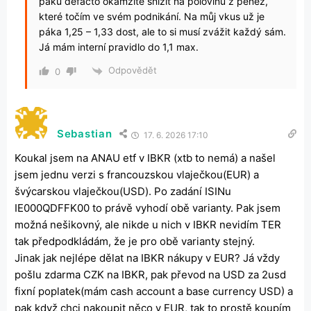
páku defacto okamžitě snížit na polovinu z peněz,
které točím ve svém podnikání. Na můj vkus už je
páka 1,25 – 1,33 dost, ale to si musí zvážit každý sám.
Já mám interní pravidlo do 1,1 max.
Odpovědět
0
Sebastian
17. 6. 2026 17:10
Koukal jsem na ANAU etf v IBKR (xtb to nemá) a našel
jsem jednu verzi s francouzskou vlaječkou(EUR) a
švýcarskou vlaječkou(USD). Po zadání ISINu
IE000QDFFK00 to právě vyhodí obě varianty. Pak jsem
možná nešikovný, ale nikde u nich v IBKR nevidím TER
tak předpodkládám, že je pro obě varianty stejný.
Jinak jak nejlépe dělat na IBKR nákupy v EUR? Já vždy
pošlu zdarma CZK na IBKR, pak převod na USD za 2usd
fixní poplatek(mám cash account a base currency USD) a
pak když chci nakoupit něco v EUR, tak to prostě koupím