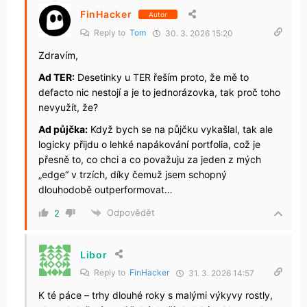
FinHacker
Autor
Reply to
Tom
30. 3. 2026 15:20
Zdravím,
Ad TER:
Desetinky u TER řeším proto, že mě to
defacto nic nestojí a je to jednorázovka, tak proč toho
nevyužít, že?
Ad půjčka:
Když bych se na půjčku vykašlal, tak ale
logicky přijdu o lehké napákování portfolia, což je
přesně to, co chci a co považuju za jeden z mých
„edge“ v trzích, díky čemuž jsem schopný
dlouhodobě outperformovat…
Odpovědět
2
Libor
Reply to
FinHacker
31. 3. 2026 14:57
K té páce – trhy dlouhé roky s malými výkyvy rostly,