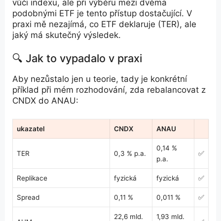
vůči indexu, ale při výběru mezi dvěma
podobnými ETF je tento přístup dostačující. V
praxi mě nezajímá, co ETF deklaruje (TER), ale
jaký má skutečný výsledek.
🔍 Jak to vypadalo v praxi
Aby nezůstalo jen u teorie, tady je konkrétní
příklad při mém rozhodování, zda rebalancovat z
CNDX do ANAU:
ukazatel
CNDX
ANAU
0,14 %
TER
0,3 % p.a.
✅
p.a.
Replikace
fyzická
fyzická
✅
Spread
0,11 %
0,011 %
✅
22,6 mld.
1,93 mld.