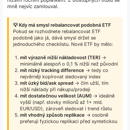
nižším ročním poplatkem. Z dostupných titulů se
mně nejvíc zamlouval.
💡 Kdy má smysl rebalancovat podobná ETF
Pokud se rozhodnete rebalancovat ETF
podobně jako já, dává smysl držet se
jednoduchého checklistu. Nové ETF by mělo:
mít výrazně nižší nákladovost (TER)
→
minimálně alespoň o 0,1 % nižší než původní
mít nízký tracking difference
→ tedy co
nejvěrněji kopírovat sledovaný index
mít úzký bid/ask spread
→ čím užší, tím
nižší náklady při nákupu/prodeji
mít dostatečnou velikost (AUM)
→ ideálně
vyšší (např. stovky milionů až 1+ mld.
EUR/USD), zároveň sledovat i trend růstu
mít vhodný způsob replikace
→ osobně
preferuji fyzickou replikaci před syntetickou