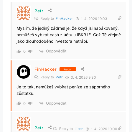
Petr
Reply to
FinHacker
1. 4. 2026 19:03
Myslím, že jediný zádrhel je, že když jsi napákovaný,
nemůžeš vybírat cash z účtu u IBKR IE. Což Tě zřejmě
jako dlouhodobého investora netrápí.
Odpovědět
0
FinHacker
Autor
Reply to
Petr
3. 4. 2026 9:30
Je to tak, nemůžeš vybírat peníze ze záporného
zůstatku.
Odpovědět
0
Petr
Reply to
Libor
1. 4. 2026 19:00