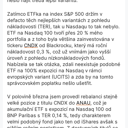
nešlo najít třeba lepší variantu.
Zatímco ETFka na index S&P 500 držím v
defacto těch nejlepších variantách z pohledu
nákladovosti (TER), tak u Nasdaqu to tak nebylo.
ETF na Nasdaq 100 tvoří přes 20 % mého
portfolia a z toho byla většina zainvestována v
tickeru
CNDX
od Blackrocku, který má roční
nákladovost 0,3 %, což už vnímám jako vyšší
úroveň z pohledu nízkonákladových fondů.
Nabízela se tak otázka, zdali neexistuje podobné
ETF na 100% expozici na Nasdaq v rámci
evropských variant (UCITS) a zda by na tomto
správcovském poplatku nešlo ušetřit.
V polovině března jsem provedl rebalanci stejně
velké pozice z titulu CNDX do
ANAU
, což je
akumulační ETF s expozicí na Nasdaq 100 od
BNP Paribas s TER 0,14 %, tedy charakterem
velmi podobný fond jako ten od iShares avšak s