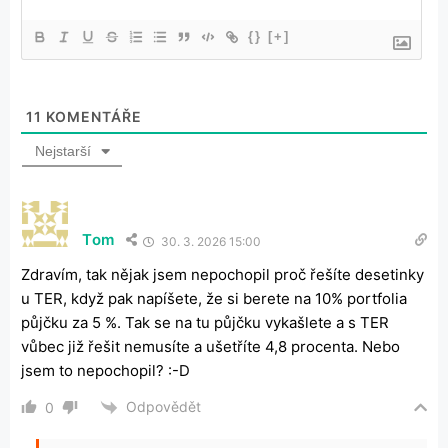
{}
[+]
11
KOMENTÁŘE
Nejstarší
Tom
30. 3. 2026 15:00
Zdravím, tak nějak jsem nepochopil proč řešíte desetinky
u TER, když pak napíšete, že si berete na 10% portfolia
půjčku za 5 %. Tak se na tu půjčku vykašlete a s TER
vůbec již řešit nemusíte a ušetříte 4,8 procenta. Nebo
jsem to nepochopil? :-D
Odpovědět
0