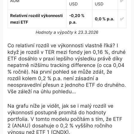
AUM
✅
USD
USD
Relativní rozdíl výkonnosti
-0,20 %
0,0 % p.a.
✅
mezi ETF
p.a.
Hodnoty a výpočty k 23.3.2026
Co relativní rozdíl ve výkonnosti vlastně říká? I
když je rozdíl v TER mezi fondy jen 0,16 %, druhé
ETF dosáhlo v praxi lepšího výsledku právě díky
nepatrně nižšímu tracking difference (o cca 0,04
% ročně). Na první pohled se může zdát, že
rozdíl kolem 0,2 % p.a. není zásadní a
neospravedlní přesun z jednoho ETF do druhého.
Vše záleží na úhlu pohledu…
Na grafu níže je vidět, jak se i malý rozdíl ve
výkonnosti postupně promítá do hodnoty
portfolia. V tomto modelu počítám s tím, že ETF
2 (ANAU) dosahuje o 0,2 % vyššího ročního
výnosu než ETF 1 (CNDX).