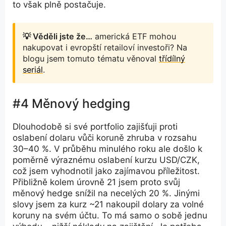
to však plně postačuje.
💡 Věděli jste že…
americká ETF mohou
nakupovat i evropští retailoví investoři? Na
blogu jsem tomuto tématu věnoval
třídílný
seriál
.
#4 Měnový hedging
Dlouhodobě si své portfolio zajišťuji proti
oslabení dolaru vůči koruně zhruba v rozsahu
30–40 %. V průběhu minulého roku ale došlo k
poměrně výraznému oslabení kurzu USD/CZK,
což jsem vyhodnotil jako zajímavou příležitost.
Přibližně kolem úrovně 21 jsem proto svůj
měnový hedge snížil na necelých 20 %. Jinými
slovy jsem za kurz ~21 nakoupil dolary za volné
koruny na svém účtu. To má samo o sobě jednu