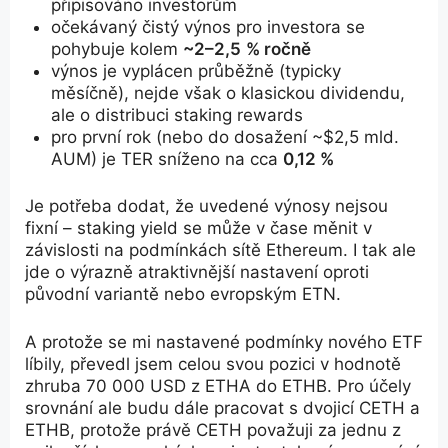
připisováno investorům
očekávaný čistý výnos pro investora se
pohybuje kolem
~2–2,5
% ročně
výnos je vyplácen průběžně (typicky
měsíčně), nejde však o klasickou dividendu,
ale o distribuci staking rewards
pro první rok (nebo do dosažení ~$2,5 mld.
AUM) je TER sníženo na cca
0,12 %
Je potřeba dodat, že uvedené výnosy nejsou
fixní – staking yield se může v čase měnit v
závislosti na podmínkách sítě Ethereum. I tak ale
jde o výrazně atraktivnější nastavení oproti
původní variantě nebo evropským ETN.
A protože se mi nastavené podmínky nového ETF
líbily, převedl jsem celou svou pozici v hodnotě
zhruba 70 000 USD z ETHA do ETHB. Pro účely
srovnání ale budu dále pracovat s dvojicí CETH a
ETHB, protože právě CETH považuji za jednu z