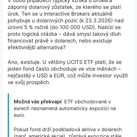
V obou případech typicky vzniká u brokera
záporný dolarový zůstatek, ze kterého se platí
úrok. Ten se u Interactive Brokers aktuálně
pohybuje u dolarových pozic (k 23.3.2026) nad
úrovní 5 % ročně (do 100 000 USD). Nabízí se
proto logická otázka – dává smysl takový dluh
financovat právě v dolarech, nebo existuje
efektivnější alternativa?
Ano, existuje. U většiny UCITS ETF platí, že se
jeden fond často obchoduje ve více měnách –
nejčastěji v USD a EUR, což může investor využít
ve svůj prospěch.
Možná vás překvapí:
ETF obchodované v
eurech neznamená automaticky expozici na
euro.
Pokud fond drží podkladová aktiva v dolarech
(např. americké akcie), zůstává expozice stále