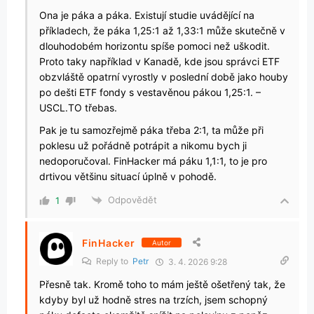
Ona je páka a páka. Existují studie uvádějící na
příkladech, že páka 1,25:1 až 1,33:1 může skutečně v
dlouhodobém horizontu spíše pomoci než uškodit.
Proto taky například v Kanadě, kde jsou správci ETF
obzvláště opatrní vyrostly v poslední době jako houby
po dešti ETF fondy s vestavěnou pákou 1,25:1. –
USCL.TO třebas.
Pak je tu samozřejmě páka třeba 2:1, ta může při
poklesu už pořádně potrápit a nikomu bych ji
nedoporučoval. FinHacker má páku 1,1:1, to je pro
drtivou většinu situací úplně v pohodě.
Odpovědět
1
FinHacker
Autor
Reply to
Petr
3. 4. 2026 9:28
Přesně tak. Kromě toho to mám ještě ošetřený tak, že
kdyby byl už hodně stres na trzích, jsem schopný