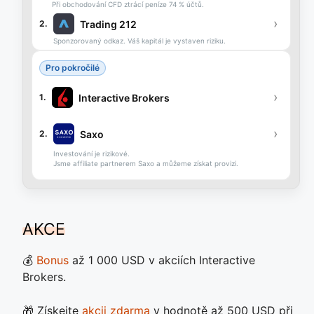
Při obchodování CFD ztrácí peníze 74 % účtů.
›
Trading 212
2.
Sponzorovaný odkaz. Váš kapitál je vystaven riziku.
Pro pokročilé
›
Interactive Brokers
1.
›
Saxo
2.
Investování je rizikové.
Jsme affiliate partnerem Saxo a můžeme získat provizi.
AKCE
💰
Bonus
až 1 000 USD v akciích Interactive
Brokers.
🎁 Získejte
akcii zdarma
v hodnotě až 500 USD při